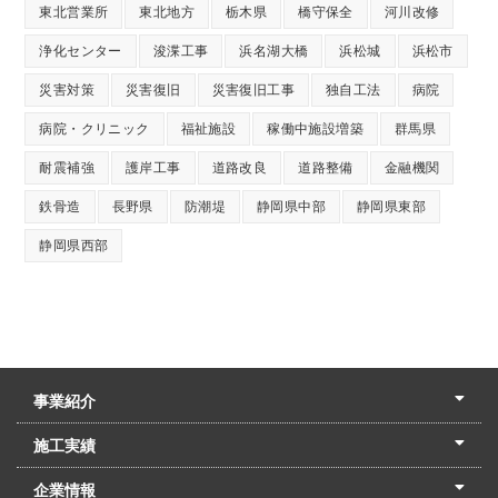
東北営業所
東北地方
栃木県
橋守保全
河川改修
浄化センター
浚渫工事
浜名湖大橋
浜松城
浜松市
災害対策
災害復旧
災害復旧工事
独自工法
病院
病院・クリニック
福祉施設
稼働中施設増築
群馬県
耐震補強
護岸工事
道路改良
道路整備
金融機関
鉄骨造
長野県
防潮堤
静岡県中部
静岡県東部
静岡県西部
事業紹介
土木本部
建築本部
PPP・PFI
リフォーム・リノベーション
中村建設の家
施工実績
土木部門
建築部門
リフォーム部門
住宅部門
名古屋支店
東京支店
企業情報