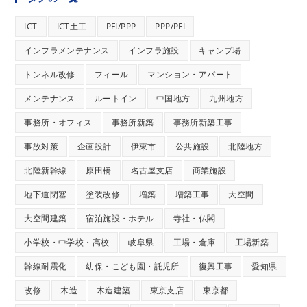
ICT
ICT土工
PFI/PPP
PPP/PFI
インフラメンテナンス
インフラ施設
キャンプ場
トンネル改修
フィール
マンション・アパート
メンテナンス
ルートイン
中国地方
九州地方
事務所・オフィス
事務所新築
事務所新築工事
事故対策
企画設計
伊東市
公共施設
北陸地方
北陸新幹線
原田橋
名古屋支店
商業施設
地下道閉塞
塗装改修
増築
増築工事
大空間
大空間建築
宿泊施設・ホテル
寺社・仏閣
小学校・中学校・高校
岐阜県
工場・倉庫
工場新築
幹線耐震化
幼保・こども園・託児所
復興工事
愛知県
改修
木造
木造建築
東京支店
東京都