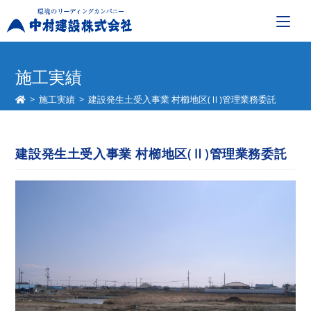
コ
ン
施工実績
テ
>
施工実績
>
建設発生土受入事業 村櫛地区(Ⅱ)管理業務委託
ン
ツ
へ
建設発生土受入事業 村櫛地区(Ⅱ)管理業務委託
ス
キ
ッ
プ