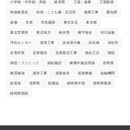
小学校・中学校・高校
岐阜県
工場・倉庫
工場新築
幹線耐震化
幼保・こども園・託児所
復興工事
愛知県
改修
木造
木造建築
東京支店
東京都
東北営業所
東北地方
栃木県
橋守保全
河川改修
浄化センター
浚渫工事
浜名湖大橋
浜松城
浜松市
災害対策
災害復旧
災害復旧工事
独自工法
病院
病院・クリニック
福祉施設
稼働中施設増築
群馬県
耐震補強
護岸工事
道路改良
道路整備
金融機関
鉄骨造
長野県
防潮堤
静岡県中部
静岡県東部
静岡県西部