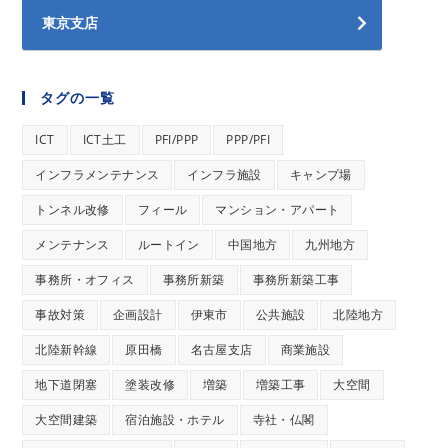
東京支店
タグの一覧
ICT
ICT土工
PFI/PPP
PPP/PFI
インフラメンテナンス
インフラ施設
キャンプ場
トンネル改修
フィール
マンション・アパート
メンテナンス
ルートイン
中国地方
九州地方
事務所・オフィス
事務所新築
事務所新築工事
事故対策
企画設計
伊東市
公共施設
北陸地方
北陸新幹線
原田橋
名古屋支店
商業施設
地下道閉塞
塗装改修
増築
増築工事
大空間
大空間建築
宿泊施設・ホテル
寺社・仏閣