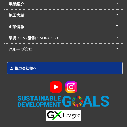
事業紹介
土木本部
建築本部
PPP・PFI
リフォーム・リノベーション
中村建設の家
施工実績
土木部門
建築部門
リフォーム部門
住宅部門
名古屋支店
東京支店
企業情報
会社概要
経営理念
沿革
リクルート
最新情報
お問合せ
環境・CSR活動・SDGs・GX
LSS流動化処理工法
CSR・SDGs・GX
発電事業
次世代ZEBオフィス
グループ会社
東海アーバン開発(株)
(株)フィールド・サービス
東海防災(株)
協力会社様へ