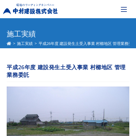
コ
ン
施工実績
テ
>
施工実績
>
平成26年度 建設発生土受入事業 村櫛地区 管理業務委
ン
ツ
へ
平成26年度 建設発生土受入事業 村櫛地区 管理
ス
業務委託
キ
ッ
プ