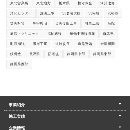
東北営業所
東北地方
栃木県
橋守保全
河川改修
浄化センター
浚渫工事
浜名湖大橋
浜松城
浜松市
災害対策
災害復旧
災害復旧工事
独自工法
病院
病院・クリニック
福祉施設
稼働中施設増築
群馬県
耐震補強
護岸工事
道路改良
道路整備
金融機関
鉄骨造
長野県
防潮堤
静岡県中部
静岡県東部
静岡県西部
事業紹介
土木本部
建築本部
PPP・PFI
リフォーム・リノベーション
中村建設の家
施工実績
土木部門
建築部門
リフォーム部門
住宅部門
名古屋支店
東京支店
企業情報