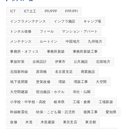
ICT
ICT土工
PFI/PPP
PPP/PFI
インフラメンテナンス
インフラ施設
キャンプ場
トンネル改修
フィール
マンション・アパート
メンテナンス
ルートイン
中国地方
九州地方
事務所・オフィス
事務所新築
事務所新築工事
事故対策
企画設計
伊東市
公共施設
北陸地方
北陸新幹線
原田橋
名古屋支店
商業施設
地下道閉塞
塗装改修
増築
増築工事
大空間
大空間建築
宿泊施設・ホテル
寺社・仏閣
小学校・中学校・高校
岐阜県
工場・倉庫
工場新築
幹線耐震化
幼保・こども園・託児所
復興工事
愛知県
改修
木造
木造建築
東京支店
東京都