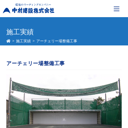
コ
ン
施工実績
テ
>
施工実績
>
アーチェリー場整備工事
ン
ツ
へ
アーチェリー場整備工事
ス
キ
ッ
プ