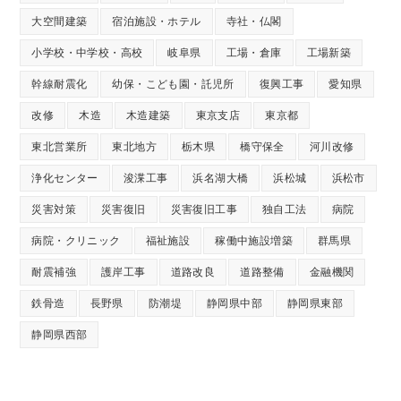
大空間建築
宿泊施設・ホテル
寺社・仏閣
小学校・中学校・高校
岐阜県
工場・倉庫
工場新築
幹線耐震化
幼保・こども園・託児所
復興工事
愛知県
改修
木造
木造建築
東京支店
東京都
東北営業所
東北地方
栃木県
橋守保全
河川改修
浄化センター
浚渫工事
浜名湖大橋
浜松城
浜松市
災害対策
災害復旧
災害復旧工事
独自工法
病院
病院・クリニック
福祉施設
稼働中施設増築
群馬県
耐震補強
護岸工事
道路改良
道路整備
金融機関
鉄骨造
長野県
防潮堤
静岡県中部
静岡県東部
静岡県西部