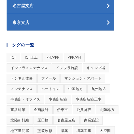
名古屋支店
東京支店
タグの一覧
ICT
ICT土工
PFI/PPP
PPP/PFI
インフラメンテナンス
インフラ施設
キャンプ場
トンネル改修
フィール
マンション・アパート
メンテナンス
ルートイン
中国地方
九州地方
事務所・オフィス
事務所新築
事務所新築工事
事故対策
企画設計
伊東市
公共施設
北陸地方
北陸新幹線
原田橋
名古屋支店
商業施設
地下道閉塞
塗装改修
増築
増築工事
大空間