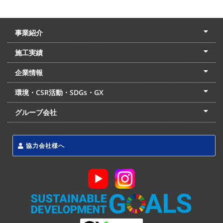
事業紹介
土木本部
建築本部
PPP・PFI
リフォーム・リノベーション
中村建設の家
施工実績
土木部門
建築部門
リフォーム部門
住宅部門
名古屋支店
東京支店
企業情報
会社概要
経営理念
沿革
リクルート
最新情報
お問合せ
環境・CSR活動・SDGs・GX
LSS流動化処理工法
CSR・SDGs・GX
発電事業
次世代ZEBオフィス
グループ会社
東海アーバン開発(株)
(株)フィールド・サービス
東海防災(株)
協力会社様へ