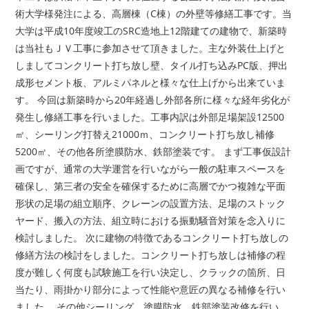
術大学様発注による、高層棟（C棟）の外壁等修繕工事です。当
大学は平成10年度竣工のSRC造地上12階建ての建物で、新築時
は当社もＪＶ工事に参加させて頂きました。主な外装仕上げと
しましてコンクリート打ち放し壁、タイル打ち込みPC版、押出
成形セメント板、アルミパネルと様々な仕上げから出来ていま
す。 今回は新築時から20年経過し外部各所に様々な経年劣化が
発生し修繕工事を行いました。工事内訳は外部足場架設12500
㎡、シーリング打替え21000ｍ、コンクリート打ち放し補修
5200㎡、その他各所塗膜防水、鉄部塗装です。 まず工事仮設計
画ですが、通常の大学運営を行いながら一般の駐車スペースを
確保し、第三者の安全を確保するために高層でかつ複雑な平面
形状の足場の組立順序、クレーンの設置方法、足場のストック
ヤード、搬入の方法、組立時における振動騒音対策を念入りに
検討しました。 次に建物の特徴であるコンクリート打ち放しの
修繕方法の検討をしました。コンクリート打ち放しは補修の程
度が難しく何度も試験施工を行い決定し、クラックの箇所、日
当たり、雨掛かり部分によって性能や意匠の異なる補修を行い
ました。 その他シーリング、塗膜防水、鉄部塗装改修を行い、