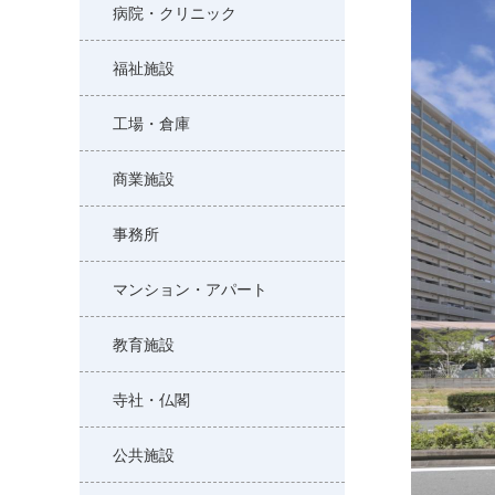
病院・クリニック
福祉施設
工場・倉庫
商業施設
事務所
マンション・アパート
教育施設
寺社・仏閣
公共施設