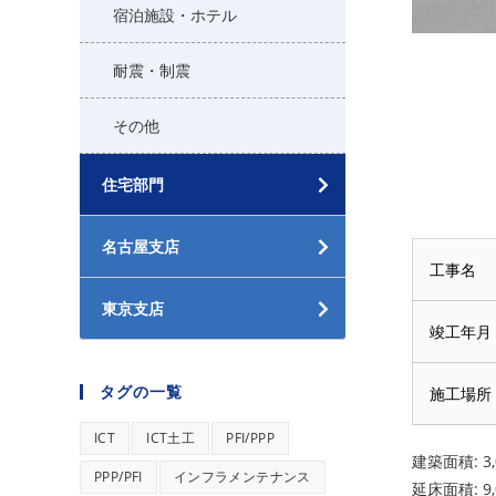
宿泊施設・ホテル
耐震・制震
その他
住宅部門
名古屋支店
工事名
東京支店
竣工年月
タグの一覧
施工場所
ICT
ICT土工
PFI/PPP
建築面積: 3,
PPP/PFI
インフラメンテナンス
延床面積: 9,