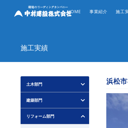
コ
ン
HOME
事業紹介
施工
テ
ン
ツ
へ
施工実績
ス
キ
ッ
プ
浜松市
土木部門
建築部門
リフォーム部門