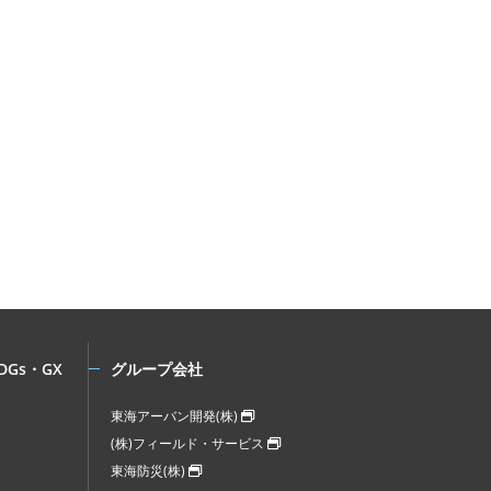
DGs・GX
グループ会社
東海アーバン開発(株)
(株)フィールド・サービス
東海防災(株)