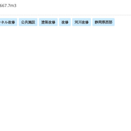
667.7m3
ンネル改修
公共施設
塗装改修
改修
河川改修
静岡県西部