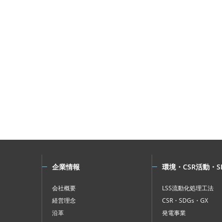
企業情報
環境・CSR活動・S
会社概要
LSS流動化処理工法
経営理念
CSR・SDGs・GX
沿革
発電事業