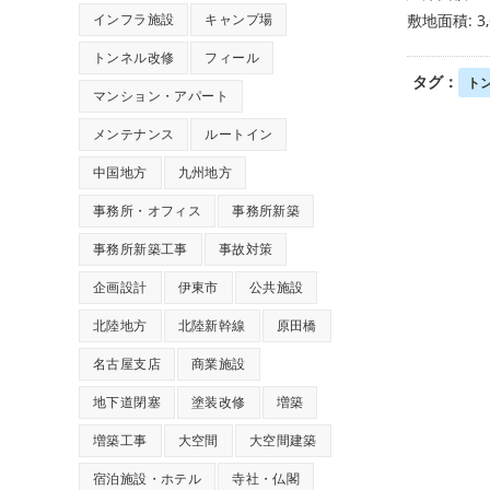
インフラ施設
キャンプ場
敷地面積: 3,
トンネル改修
フィール
タグ：
ト
マンション・アパート
メンテナンス
ルートイン
中国地方
九州地方
事務所・オフィス
事務所新築
事務所新築工事
事故対策
企画設計
伊東市
公共施設
北陸地方
北陸新幹線
原田橋
名古屋支店
商業施設
地下道閉塞
塗装改修
増築
増築工事
大空間
大空間建築
宿泊施設・ホテル
寺社・仏閣