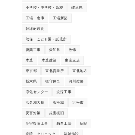
小学校・中学校・高校
岐阜県
工場・倉庫
工場新築
幹線耐震化
幼保・こども園・託児所
復興工事
愛知県
改修
木造
木造建築
東京支店
東京都
東北営業所
東北地方
栃木県
橋守保全
河川改修
浄化センター
浚渫工事
浜名湖大橋
浜松城
浜松市
災害対策
災害復旧
災害復旧工事
独自工法
病院
病院・クリニック
福祉施設