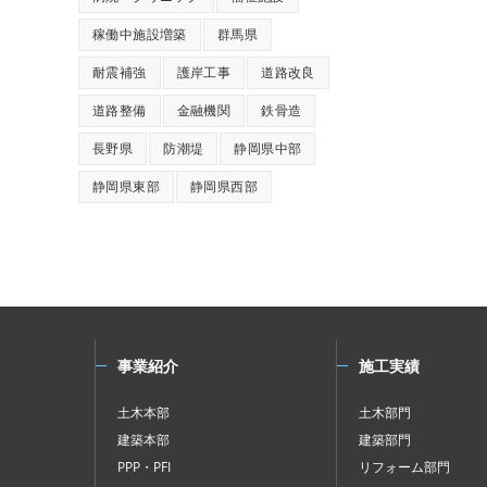
稼働中施設増築
群馬県
耐震補強
護岸工事
道路改良
道路整備
金融機関
鉄骨造
長野県
防潮堤
静岡県中部
静岡県東部
静岡県西部
事業紹介
施工実績
土木本部
土木部門
建築本部
建築部門
PPP・PFI
リフォーム部門