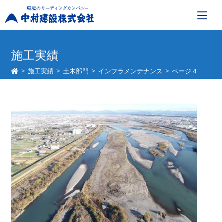
コ
ン
施工実績
テ
>
施工実績
>
土木部門
>
インフラメンテナンス
>
ページ 4
ン
ツ
へ
ス
キ
ッ
プ