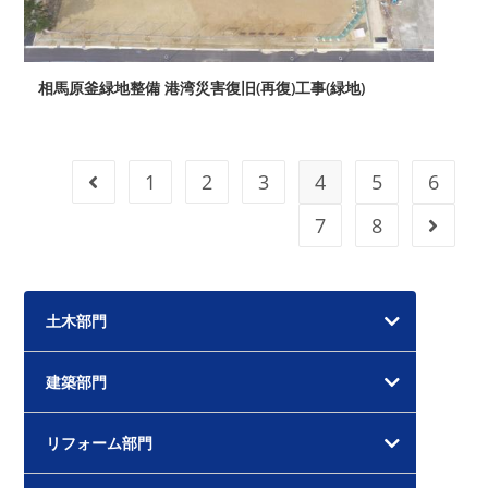
相馬原釜緑地整備 港湾災害復旧(再復)工事(緑地)
1
2
3
4
5
6
前のページヘ
7
8
次のペ
土木部門
建築部門
リフォーム部門