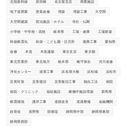
北陸新幹線
原田橋
名古屋支店
商業施設
地下道閉塞
塗装改修
増築
増築工事
大空間
大空間建築
宿泊施設・ホテル
寺社・仏閣
小学校・中学校・高校
岐阜県
工場・倉庫
工場新築
幹線耐震化
幼保・こども園・託児所
復興工事
愛知県
改修
木造
木造建築
東京支店
東京都
東北営業所
東北地方
栃木県
橋守保全
河川改修
浄化センター
浚渫工事
浜名湖大橋
浜松城
浜松市
災害対策
災害復旧
災害復旧工事
独自工法
病院
病院・クリニック
福祉施設
稼働中施設増築
群馬県
耐震補強
護岸工事
道路改良
道路整備
金融機関
鉄骨造
長野県
防潮堤
静岡県中部
静岡県東部
静岡県西部