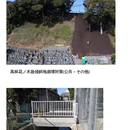
高林花ノ木急傾斜地崩壊対策(公共－その他)