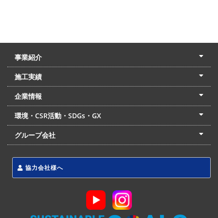
事業紹介
土木本部
建築本部
PPP・PFI
リフォーム・リノベーション
中村建設の家
施工実績
土木部門
建築部門
リフォーム部門
住宅部門
名古屋支店
東京支店
企業情報
会社概要
経営理念
沿革
リクルート
最新情報
お問合せ
環境・CSR活動・SDGs・GX
LSS流動化処理工法
CSR・SDGs・GX
発電事業
次世代ZEBオフィス
グループ会社
東海アーバン開発(株)
(株)フィールド・サービス
東海防災(株)
協力会社様へ