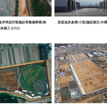
海岸津波対策施設等整備事業(海
原釜漁具倉庫(小型)施設復旧 外
本体施工その2)