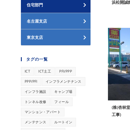
浜松開誠
住宅部門
名古屋支店
東京支店
タグの一覧
ICT
ICT土工
PFI/PPP
PPP/PFI
インフラメンテナンス
インフラ施設
キャンプ場
トンネル改修
フィール
(株)杏林
マンション・アパート
工事)
メンテナンス
ルートイン