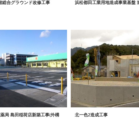
館総合グラウンド改修工事
浜松都田工業用地造成事業基盤 
堂薬局 島田稲荷店新築工事(外構
北一色2造成工事