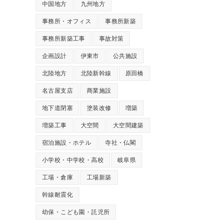
中国地方
九州地方
事務所・オフィス
事務所新築
事務所新築工事
事故対策
企画設計
伊東市
公共施設
北陸地方
北陸新幹線
原田橋
名古屋支店
商業施設
地下道閉塞
塗装改修
増築
増築工事
大空間
大空間建築
宿泊施設・ホテル
寺社・仏閣
小学校・中学校・高校
岐阜県
工場・倉庫
工場新築
幹線耐震化
幼保・こども園・託児所