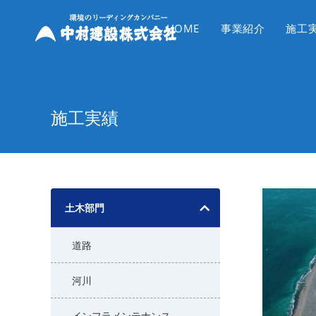
コ
ン
HOME
事業紹介
施工
テ
ン
ツ
へ
施工実績
ス
キ
ッ
プ
土木部門
道路
河川
インフラメンテナンス