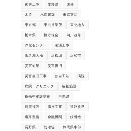
復興工事
愛知県
改修
木造
木造建築
東京支店
東京都
東北営業所
東北地方
栃木県
橋守保全
河川改修
浄化センター
浚渫工事
浜名湖大橋
浜松城
浜松市
災害対策
災害復旧
災害復旧工事
独自工法
病院
病院・クリニック
福祉施設
稼働中施設増築
群馬県
耐震補強
護岸工事
道路改良
道路整備
金融機関
鉄骨造
長野県
防潮堤
静岡県中部