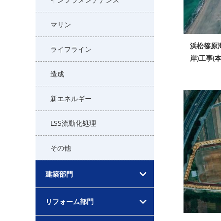
マリン
浜松篠原
ライフライン
岸)工事(
造成
新エネルギー
LSS流動化処理
その他
建築部門
リフォーム部門