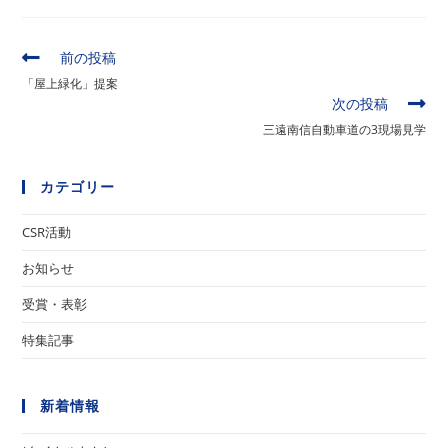
そ
前の投稿
の
「屋上緑化」提案
他
次の投稿
の
三遠南信自動車道の3現場見学
記
事
を
カテゴリー
読
む
CSR活動
お知らせ
受賞・表彰
特集記事
新着情報