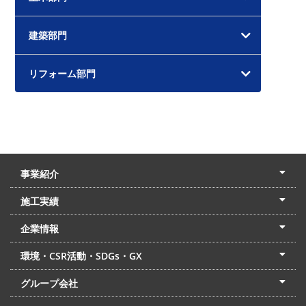
建築部門
リフォーム部門
事業紹介
土木本部
建築本部
PPP・PFI
リフォーム・リノベーション
中村建設の家
施工実績
土木部門
建築部門
リフォーム部門
住宅部門
名古屋支店
東京支店
企業情報
会社概要
経営理念
沿革
リクルート
最新情報
お問合せ
環境・CSR活動・SDGs・GX
LSS流動化処理工法
CSR・SDGs・GX
発電事業
次世代ZEBオフィス
グループ会社