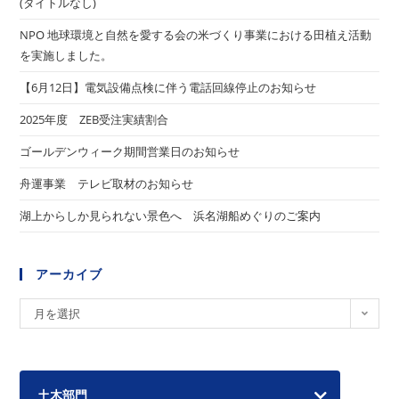
(タイトルなし)
NPO 地球環境と自然を愛する会の米づくり事業における田植え活動
を実施しました。
【6月12日】電気設備点検に伴う電話回線停止のお知らせ
2025年度 ZEB受注実績割合
ゴールデンウィーク期間営業日のお知らせ
舟運事業 テレビ取材のお知らせ
湖上からしか見られない景色へ 浜名湖船めぐりのご案内
アーカイブ
ア
月を選択
ー
カ
イ
土木部門
ブ