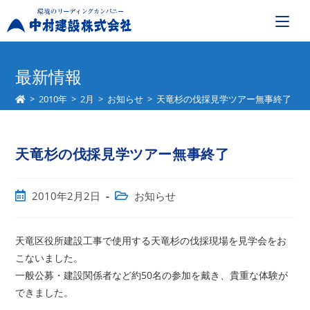
コ
ン
最新情報
テ
>
2010年
>
2月
>
お知らせ
>
天竜杉の伐採見学ツアー無事終了
ン
ツ
へ
天竜杉の伐採見学ツアー無事終了
ス
キ
ッ
投
投
2010年2月2日
お知らせ
プ
稿
稿
公
カ
開
テ
天竜区役所建設工事で使用する天竜杉の伐採現場を見学会をお
日:
ゴ
こないました。
リ
一般公募・建設関係者など約50名の参加を戴き、貴重な体験が
ー:
できました。