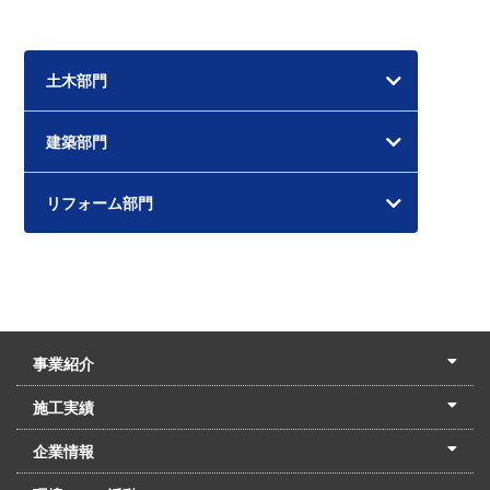
ー
カ
イ
土木部門
ブ
建築部門
リフォーム部門
事業紹介
土木本部
建築本部
PPP・PFI
リフォーム・リノベーション
中村建設の家
施工実績
土木部門
建築部門
リフォーム部門
住宅部門
名古屋支店
東京支店
企業情報
会社概要
経営理念
沿革
リクルート
最新情報
お問合せ