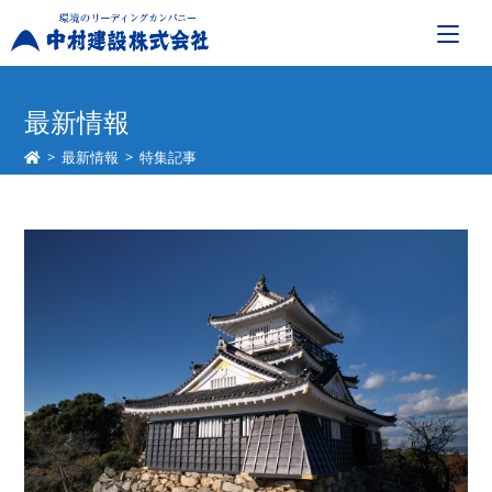
コ
ン
最新情報
テ
>
最新情報
>
特集記事
ン
ツ
へ
ス
キ
ッ
プ