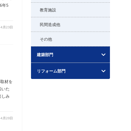
6年5
教育施設
民間造成他
年4月23日
その他
建築部門
リフォーム部門
の取材を
船いた
楽しみ
年4月20日