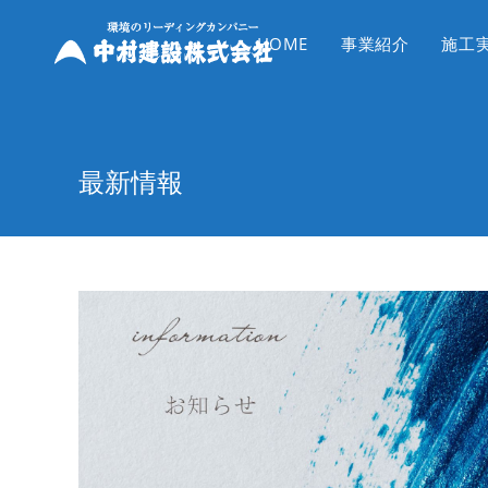
コ
ン
HOME
事業紹介
施工
テ
ン
ツ
へ
最新情報
ス
キ
ッ
プ