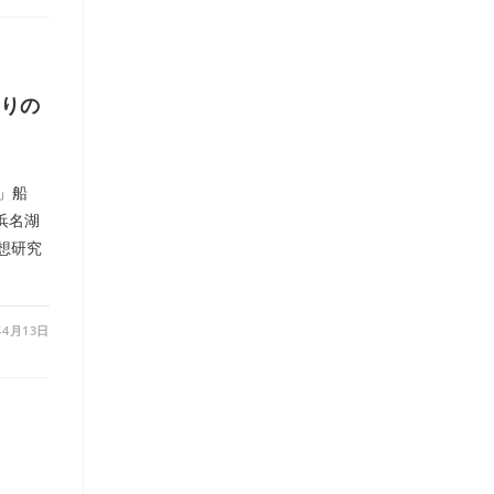
りの
」船
浜名湖
想研究
年4月13日