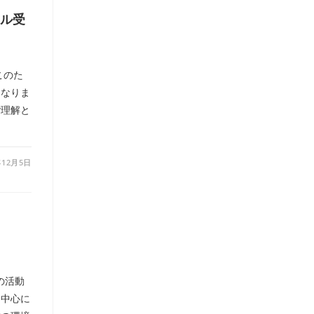
ル受
このた
となりま
ご理解と
年12月5日
の活動
を中心に