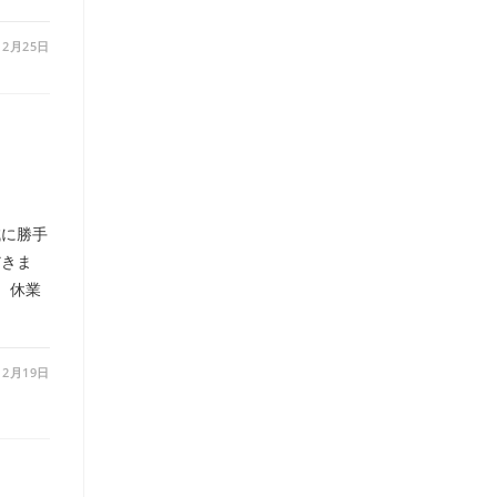
12月25日
誠に勝手
だきま
） 休業
12月19日