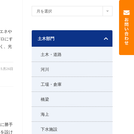
ア
月を選択
ー
カ
エネや
イ
土木部門
ゼロにす
ブ
く、光
土木・道路
年5月26日
河川
工場・倉庫
橋梁
海上
誠に勝手
下水施設
日を設け