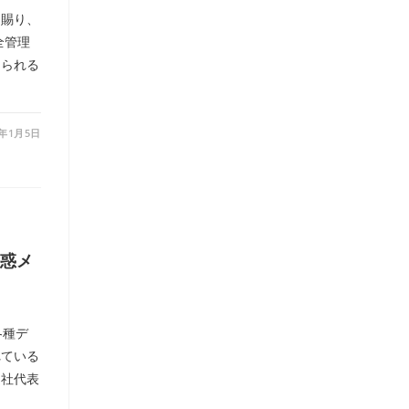
を賜り、
全管理
けられる
6年1月5日
惑メ
各種デ
れている
当社代表