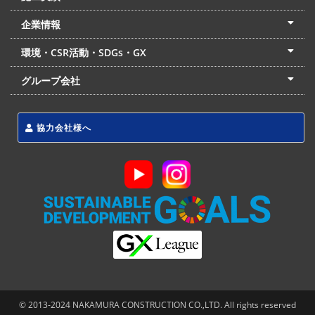
土木部門
建築部門
リフォーム部門
住宅部門
名古屋支店
東京支店
企業情報
会社概要
経営理念
沿革
リクルート
最新情報
お問合せ
環境・CSR活動・SDGs・GX
LSS流動化処理工法
CSR・SDGs・GX
発電事業
次世代ZEBオフィス
グループ会社
東海アーバン開発(株)
(株)フィールド・サービス
東海防災(株)
協力会社様へ
© 2013-2024 NAKAMURA CONSTRUCTION CO.,LTD. All rights reserved