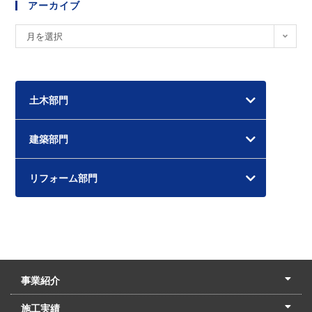
アーカイブ
ア
月を選択
ー
カ
イ
土木部門
ブ
建築部門
リフォーム部門
事業紹介
土木本部
建築本部
PPP・PFI
リフォーム・リノベーション
中村建設の家
施工実績