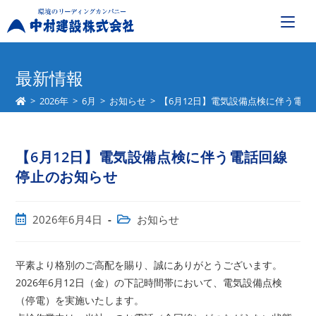
コ
ン
最新情報
テ
>
2026年
>
6月
>
お知らせ
>
【6月12日】電気設備点検に伴う電
ン
ツ
へ
【6月12日】電気設備点検に伴う電話回線
ス
キ
停止のお知らせ
ッ
プ
投
投
2026年6月4日
お知らせ
稿
稿
公
カ
開
テ
平素より格別のご高配を賜り、誠にありがとうございます。
日:
ゴ
2026年6月12日（金）の下記時間帯において、電気設備点検
リ
（停電）を実施いたします。
ー: