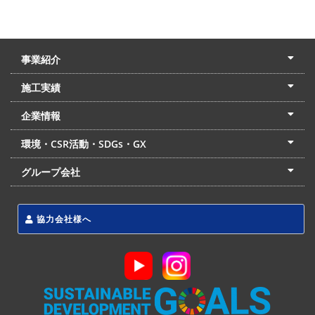
事業紹介
土木本部
建築本部
PPP・PFI
リフォーム・リノベーション
中村建設の家
施工実績
土木部門
建築部門
リフォーム部門
住宅部門
名古屋支店
東京支店
企業情報
会社概要
経営理念
沿革
リクルート
最新情報
お問合せ
環境・CSR活動・SDGs・GX
LSS流動化処理工法
CSR・SDGs・GX
発電事業
次世代ZEBオフィス
グループ会社
東海アーバン開発(株)
(株)フィールド・サービス
東海防災(株)
協力会社様へ