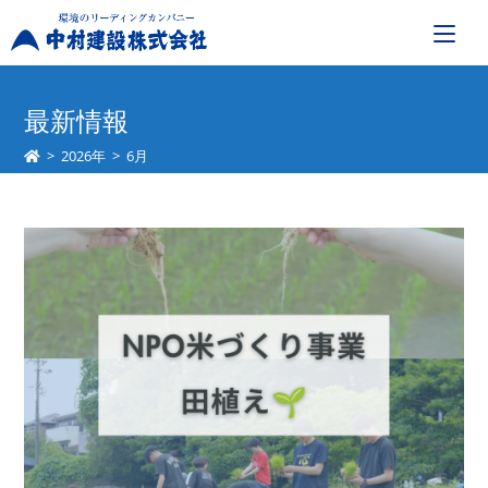
コ
ン
最新情報
テ
>
2026年
>
6月
ン
ツ
へ
ス
キ
ッ
プ