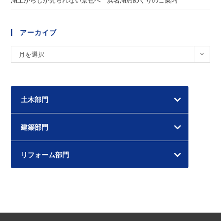
湖上からしか見られない景色へ 浜名湖船めぐりのご案内
アーカイブ
ア
月を選択
ー
カ
イ
土木部門
ブ
建築部門
リフォーム部門