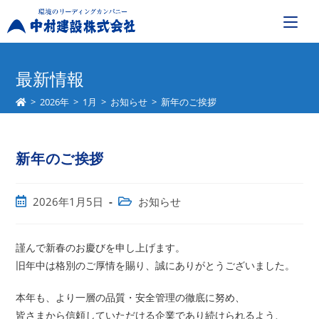
コ
ン
最新情報
テ
>
2026年
>
1月
>
お知らせ
>
新年のご挨拶
ン
ツ
へ
新年のご挨拶
ス
キ
ッ
投
投
2026年1月5日
お知らせ
プ
稿
稿
公
カ
開
テ
謹んで新春のお慶びを申し上げます。
日:
ゴ
旧年中は格別のご厚情を賜り、誠にありがとうございました。
リ
ー:
本年も、より一層の品質・安全管理の徹底に努め、
皆さまから信頼していただける企業であり続けられるよう、