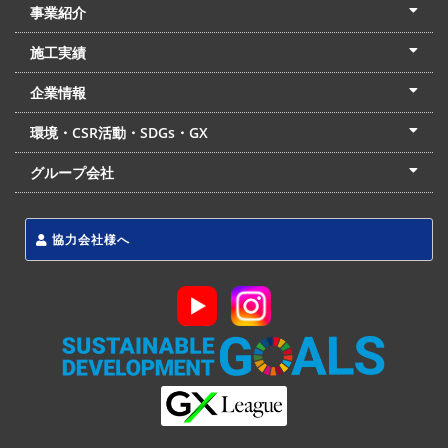
事業紹介
土木本部
建築本部
PPP・PFI
リフォーム・リノベーション
中村建設の家
施工実績
土木部門
建築部門
リフォーム部門
住宅部門
名古屋支店
東京支店
企業情報
会社概要
経営理念
沿革
リクルート
最新情報
お問合せ
環境・CSR活動・SDGs・GX
LSS流動化処理工法
CSR・SDGs・GX
発電事業
次世代ZEBオフィス
グループ会社
東海アーバン開発(株)
(株)フィールド・サービス
東海防災(株)
協力会社様へ