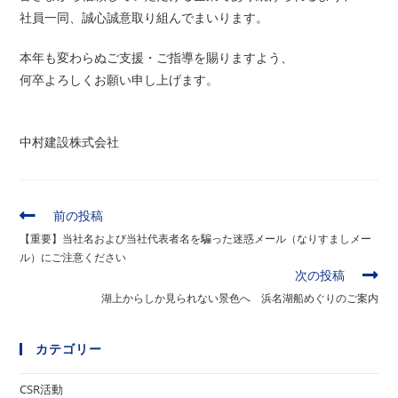
社員一同、誠心誠意取り組んでまいります。
本年も変わらぬご支援・ご指導を賜りますよう、
何卒よろしくお願い申し上げます。
中村建設株式会社
そ
前の投稿
の
【重要】当社名および当社代表者名を騙った迷惑メール（なりすましメー
他
ル）にご注意ください
の
次の投稿
記
事
湖上からしか見られない景色へ 浜名湖船めぐりのご案内
を
読
カテゴリー
む
CSR活動