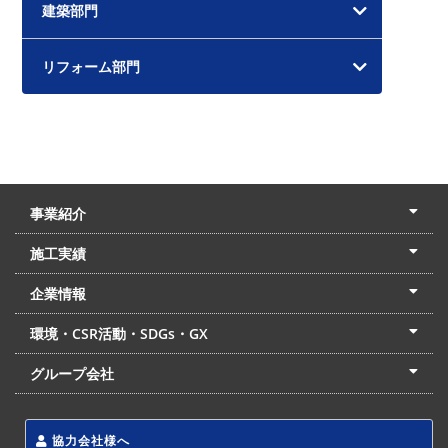
建築部門
リフォーム部門
事業紹介
土木本部
建築本部
PPP・PFI
リフォーム・リノベーション
中村建設の家
施工実績
土木部門
建築部門
リフォーム部門
住宅部門
名古屋支店
東京支店
企業情報
会社概要
経営理念
沿革
リクルート
最新情報
お問合せ
環境・CSR活動・SDGs・GX
LSS流動化処理工法
CSR・SDGs・GX
発電事業
次世代ZEBオフィス
グループ会社
東海アーバン開発(株)
(株)フィールド・サービス
東海防災(株)
協力会社様へ