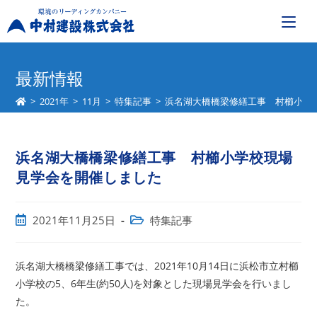
コ
ン
最新情報
テ
>
2021年
>
11月
>
特集記事
>
浜名湖大橋橋梁修繕工事 村櫛小学
ン
ツ
へ
浜名湖大橋橋梁修繕工事 村櫛小学校現場
ス
キ
見学会を開催しました
ッ
プ
投
投
2021年11月25日
特集記事
稿
稿
公
カ
開
テ
浜名湖大橋橋梁修繕工事では、2021年10月14日に浜松市立村櫛
日:
ゴ
小学校の5、6年生(約50人)を対象とした現場見学会を行いまし
リ
た。
ー: