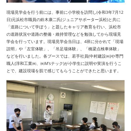
現場見学会を行う前には、事前に小学校を訪問し(令和3年7月12
日)元浜松市職員の鈴木康二氏(ジュニアサポーター浜松)と共に
「道路について学ぼう」と題したキャリア教育を行い、浜松市
の道路状況や道路の整備・維持管理などを勉強してから現場見
学会を行っています。現場見学会当日は、4班に分かれて「現場
説明」や「左官体験」、「吊足場体験」、「橋梁点検車体験」
などを行いました。各ブースでは、若手社員(中村建設㈱)や専門
職人(淳和工業㈱、㈱M’sテック)が小学生に説明や実演を行うこ
とで、建設現場を肌で感じてもらうことができたと思います。