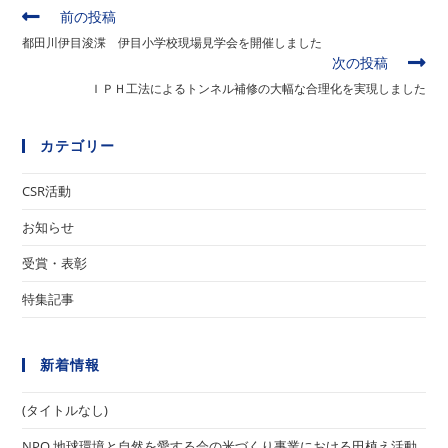
そ
前の投稿
の
都田川伊目浚渫 伊目小学校現場見学会を開催しました
他
次の投稿
の
ＩＰＨ工法によるトンネル補修の大幅な合理化を実現しました
記
事
を
カテゴリー
読
む
CSR活動
お知らせ
受賞・表彰
特集記事
新着情報
(タイトルなし)
NPO 地球環境と自然を愛する会の米づくり事業における田植え活動