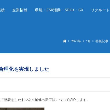
実績
企業情報
環境・CSR活動・SDGs・GX
リクルート
>
2022年
>
1月
>
特集記事
合理化を実現しました
いて発表をしたトンネル補修の新工法について紹介します。