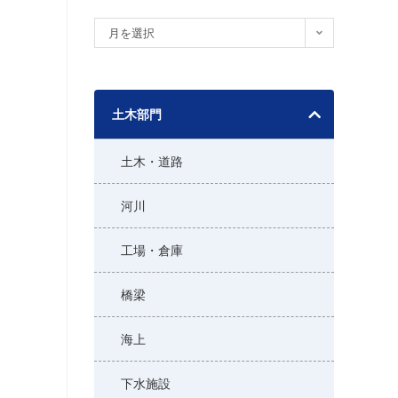
ア
月を選択
ー
カ
イ
土木部門
ブ
土木・道路
河川
工場・倉庫
橋梁
海上
下水施設