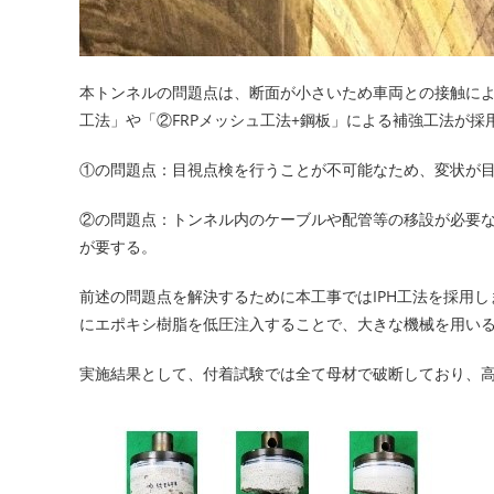
本トンネルの問題点は、断面が小さいため車両との接触に
工法」や「②FRPメッシュ工法+鋼板」による補強工法が
①の問題点：目視点検を行うことが不可能なため、変状が
②の問題点：トンネル内のケーブルや配管等の移設が必要
が要する。
前述の問題点を解決するために本工事ではIPH工法を採用
にエポキシ樹脂を低圧注入することで、大きな機械を用い
実施結果として、付着試験では全て母材で破断しており、