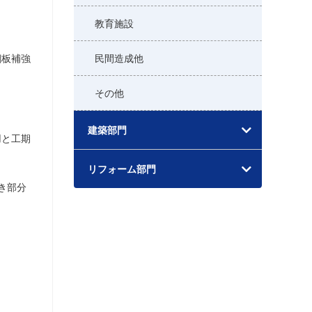
教育施設
鋼板補強
民間造成他
その他
建築部門
用と工期
リフォーム部門
き部分