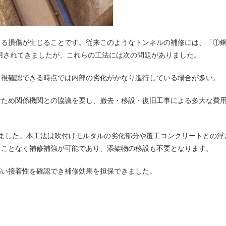
よる損傷が生じることです。従来このようなトンネルの補修には、「①
採用されてきましたが、これらの工法には次の問題がありました。
目視確認できる時点では内部の劣化がかなり進行している場合が多い。
なため関係機関との協議を要し、撤去・移設・復旧工事による多大な費
しました。本工法は吹付けモルタルの劣化部分や覆工コンクリートとの浮
ることなく補修補強が可能であり、添架物の移設も不要となります。
高い接着性を確認でき補修効果を担保できました。