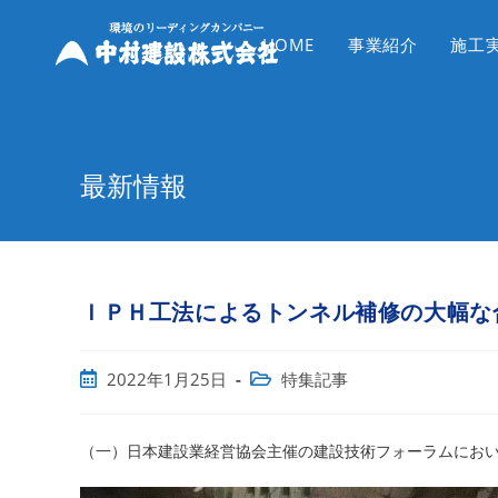
コ
ン
HOME
事業紹介
施工
テ
ン
ツ
へ
最新情報
ス
キ
ッ
プ
ＩＰＨ工法によるトンネル補修の大幅な
投
投
2022年1月25日
特集記事
稿
稿
公
カ
開
テ
（一）日本建設業経営協会主催の建設技術フォーラムにお
日:
ゴ
リ