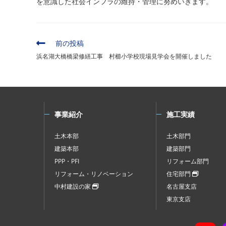
を意識した社会インフラの維持・管理に努めいきます。
そ
前の投稿
の
浜名湖大橋橋梁修繕工事 村櫛小学校現場見学会を開催しました
他
の
記
事
を
読
事業紹介
施工実績
む
土木本部
土木部門
建築本部
建築部門
PPP・PFI
リフォーム部門
リフォーム・リノベーション
住宅部門
中村建設の家
名古屋支店
東京支店