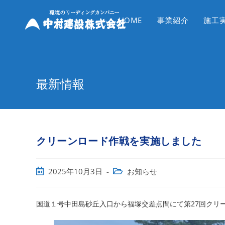
コ
ン
HOME
事業紹介
施工
テ
ン
ツ
へ
最新情報
ス
キ
ッ
プ
クリーンロード作戦を実施しました
投
投
2025年10月3日
お知らせ
稿
稿
公
カ
開
テ
国道１号中田島砂丘入口から福塚交差点間にて第27回クリー
日:
ゴ
リ