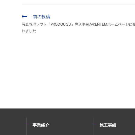
そ
前の投稿
の
写真管理ソフト「PRODOUGU」導入事例がKENTEMホームページに
他
れました
の
記
事
を
読
む
事業紹介
施工実績