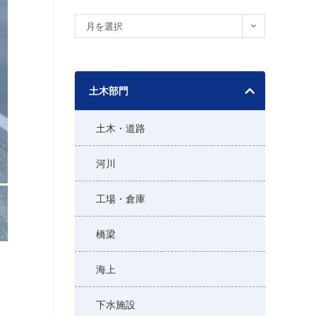
ア
月を選択
ー
カ
イ
土木部門
ブ
土木・道路
河川
工場・倉庫
橋梁
海上
下水施設