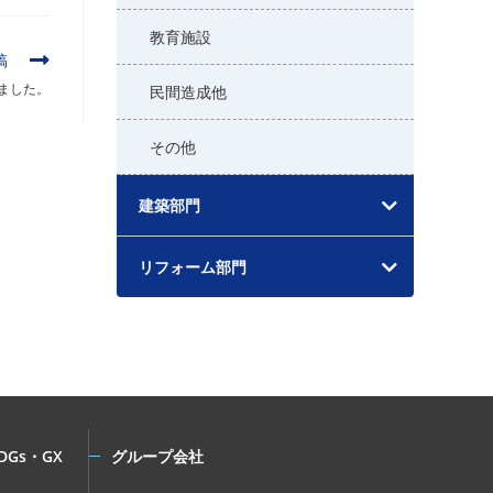
教育施設
稿
ました。
民間造成他
その他
建築部門
リフォーム部門
DGs・GX
グループ会社