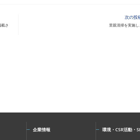
次の投
掲載さ
里親清掃を実施し
企業情報
環境・CSR活動・S