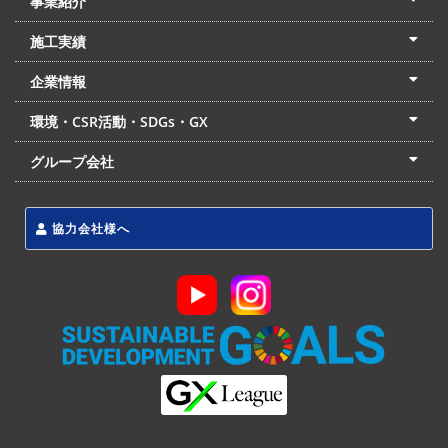
事業紹介
土木本部
建築本部
PPP・PFI
リフォーム・リノベーション
中村建設の家
施工実績
土木部門
建築部門
リフォーム部門
住宅部門
名古屋支店
東京支店
企業情報
会社概要
経営理念
沿革
リクルート
最新情報
お問合せ
環境・CSR活動・SDGs・GX
LSS流動化処理工法
CSR・SDGs・GX
発電事業
次世代ZEBオフィス
グループ会社
東海アーバン開発(株)
(株)フィールド・サービス
東海防災(株)
協力会社様へ