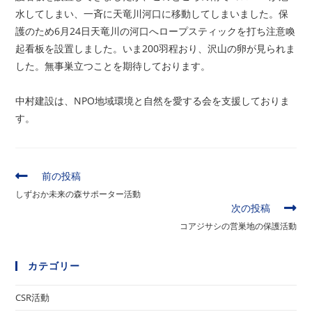
水してしまい、一斉に天竜川河口に移動してしまいました。保
護のため6月24日天竜川の河口へロープスティックを打ち注意喚
起看板を設置しました。いま200羽程おり、沢山の卵が見られま
した。無事巣立つことを期待しております。
中村建設は、NPO地域環境と自然を愛する会を支援しておりま
す。
そ
前の投稿
の
しずおか未来の森サポーター活動
他
次の投稿
の
コアジサシの営巣地の保護活動
記
事
を
カテゴリー
読
む
CSR活動