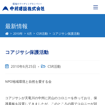
コ
ン
最新情報
テ
>
2010年
>
6月
>
CSR活動
>
コアジサシ保護活動
ン
ツ
へ
コアジサシ保護活動
ス
キ
ッ
投
投
2010年6月25日
CSR活動
プ
稿
稿
公
カ
開
テ
NPO地域環境と自然を愛する会
日:
ゴ
リ
ー:
コアジサシが天竜川の中州に沢山のコロニーを作っており、保
護看板を設置してきましたが、このところの雨でコロニーが冠