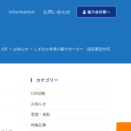
information
お問い合わせ
協力会社様へ
6月
>
お知らせ
>
しずおか未来の森サポーター 認定書交付式
カテゴリー
CSR活動
お知らせ
受賞・表彰
特集記事