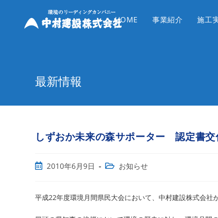
コ
ン
HOME
事業紹介
施工
テ
ン
ツ
へ
最新情報
ス
キ
ッ
プ
しずおか未来の森サポーター 認定書交
投
投
2010年6月9日
お知らせ
稿
稿
公
カ
開
テ
平成22年度環境月間県民大会において、中村建設株式会社
日:
ゴ
リ