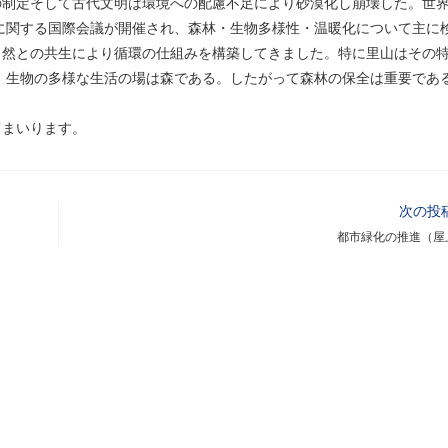
の制定そして古代文明は環境への配慮不足により砂漠化し崩壊した。世
発に関する国際会議が開催され、森林・生物多様性・温暖化について主に
自然との共生により循環の仕組みを構築してきました。特に里山はその
す。生物の多様な生活の場は森である。したがって森林の保全は重要であ
てまいります。
次の投
都市緑化の推進（屋