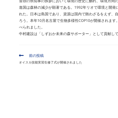
冒頭の県知事の挨拶において環境の歴史に触れ、環境月間
ー:
進国は森林の減少が顕著である。1992年リオで環境と開
れた。日本は島国であり、資源は国内で賄わざるをえず、
ろう。本年10月名古屋で生物多様性COP10が開催されま
べられました。
中村建設は「しずおか未来の森サポーター」として貢献し
そ
前の投稿
の
オイスカ技能実習生修了式が開催されました
他
の
記
事
を
読
む