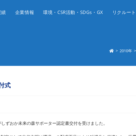
実績
企業情報
環境・CSR活動・SDGs・GX
リクルート
>
2010年
>
付式
がしずおか未来の森サポーター認定書交付を受けました。