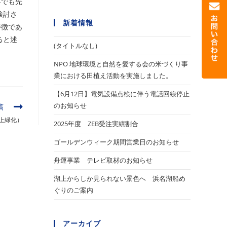
界でも先
検討さ
新着情報
特徴であ
ると述
(タイトルなし)
NPO 地球環境と自然を愛する会の米づくり事
業における田植え活動を実施しました。
【6月12日】電気設備点検に伴う電話回線停止
のお知らせ
稿
上緑化）
2025年度 ZEB受注実績割合
ゴールデンウィーク期間営業日のお知らせ
舟運事業 テレビ取材のお知らせ
湖上からしか見られない景色へ 浜名湖船め
ぐりのご案内
アーカイブ