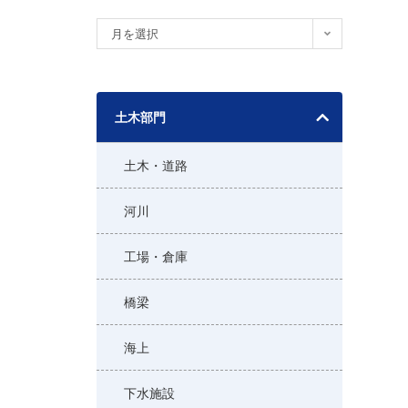
ア
月を選択
ー
カ
イ
土木部門
ブ
土木・道路
河川
工場・倉庫
橋梁
海上
下水施設