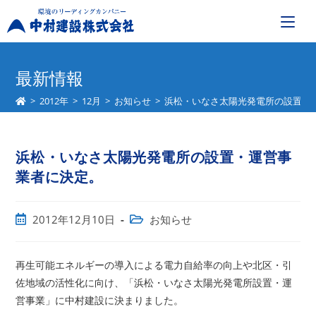
コ
ン
最新情報
テ
>
2012年
>
12月
>
お知らせ
>
浜松・いなさ太陽光発電所の設置・
ン
ツ
へ
浜松・いなさ太陽光発電所の設置・運営事
ス
キ
業者に決定。
ッ
プ
投
投
2012年12月10日
お知らせ
稿
稿
公
カ
開
テ
再生可能エネルギーの導入による電力自給率の向上や北区・引
日:
ゴ
佐地域の活性化に向け、「浜松・いなさ太陽光発電所設置・運
リ
営事業」に中村建設に決まりました。
ー: