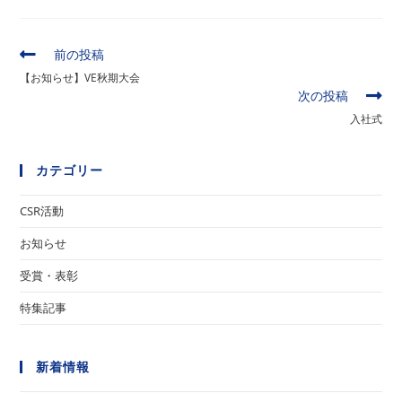
そ
前の投稿
の
【お知らせ】VE秋期大会
他
次の投稿
の
入社式
記
事
を
カテゴリー
読
む
CSR活動
お知らせ
受賞・表彰
特集記事
新着情報