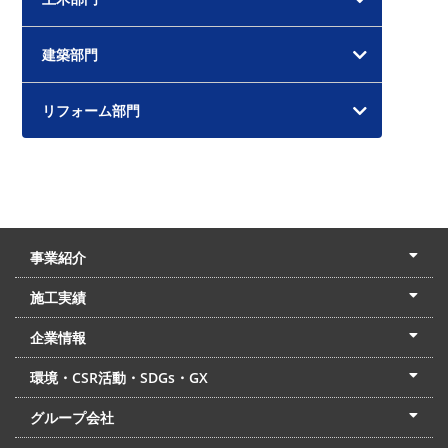
ブ
建築部門
リフォーム部門
事業紹介
土木本部
建築本部
PPP・PFI
リフォーム・リノベーション
中村建設の家
施工実績
土木部門
建築部門
リフォーム部門
住宅部門
名古屋支店
東京支店
企業情報
会社概要
経営理念
沿革
リクルート
最新情報
お問合せ
環境・CSR活動・SDGs・GX
LSS流動化処理工法
CSR・SDGs・GX
発電事業
次世代ZEBオフィス
グループ会社