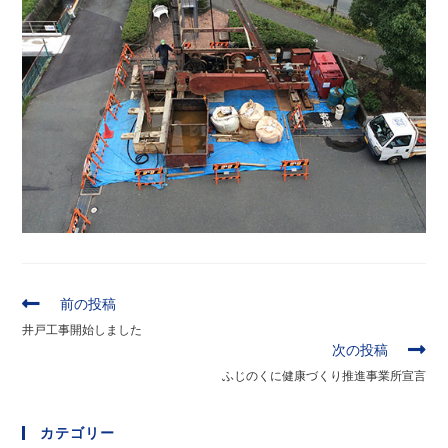
そ
前の投稿
の
井戸工事開始しました
他
次の投稿
の
ふじのくに健康づくり推進事業所宣言
記
事
を
カテゴリー
読