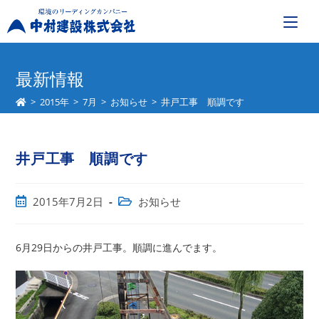
コ
ン
最新情報
テ
>
2015年
>
7月
>
お知らせ
>
井戸工事 順調です
ン
ツ
へ
井戸工事 順調です
ス
キ
ッ
投
投
2015年7月2日
お知らせ
プ
稿
稿
公
カ
開
テ
6月29日からの井戸工事。順調に進んでます。
日:
ゴ
リ
ー: