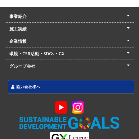
事業紹介
土木本部
建築本部
PPP・PFI
リフォーム・リノベーション
中村建設の家
施工実績
土木部門
建築部門
リフォーム部門
住宅部門
名古屋支店
東京支店
企業情報
会社概要
経営理念
沿革
リクルート
最新情報
お問合せ
環境・CSR活動・SDGs・GX
LSS流動化処理工法
CSR・SDGs・GX
発電事業
次世代ZEBオフィス
グループ会社
東海アーバン開発(株)
(株)フィールド・サービス
東海防災(株)
協力会社様へ