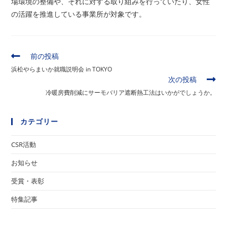
場環境の整備や、それに対する取り組みを行っていたり、女性
の活躍を推進している事業所が対象です。
そ
前の投稿
の
浜松やらまいか就職説明会 in TOKYO
他
次の投稿
の
冷暖房費削減にサーモバリア遮断熱工法はいかがでしょうか。
記
事
を
カテゴリー
読
む
CSR活動
お知らせ
受賞・表彰
特集記事