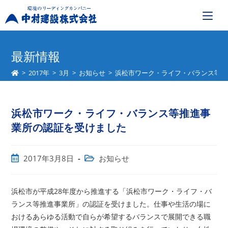
コ
ン
最新情報
テ
>
2017年
>
3月
>
お知らせ
>
浜松市ワーク・ライフ・バランス等推
ン
ツ
へ
浜松市ワーク・ライフ・バランス等推進事
ス
キ
業所の認証を受けました
ッ
プ
投
投
2017年3月8日
お知らせ
稿
稿
公
カ
開
テ
浜松市が平成28年度から推進する「浜松市ワーク・ライフ・バ
日:
ゴ
ランス等推進事業所」の認証を受けました。仕事や生活の場に
リ
おけるあらゆる活動で自らが希望するバランスで展開できる職
ー: