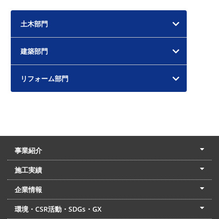
カ
イ
土木部門
ブ
建築部門
リフォーム部門
事業紹介
土木本部
建築本部
PPP・PFI
リフォーム・リノベーション
中村建設の家
施工実績
土木部門
建築部門
リフォーム部門
住宅部門
名古屋支店
東京支店
企業情報
会社概要
経営理念
沿革
リクルート
最新情報
お問合せ
環境・CSR活動・SDGs・GX