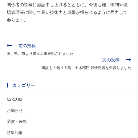
関係者の皆様に感謝申し上げるとともに、今後も施工体制や現
場管理等に関して高い技術力と成果が得られるように尽力して
参ります。
そ
前の投稿
の
国、県、市より優良工事表彰されました
他
次の投稿
の
建設もの創り大賞 土木部門 最優秀賞を受賞しました
記
事
を
カテゴリー
読
む
CSR活動
お知らせ
受賞・表彰
特集記事