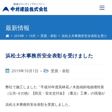
コ
ン
最新情報
テ
>
2019年
>
10月
>
受賞・表彰
>
浜松土木事務所安全表彰を受けま
ン
ツ
へ
浜松土木事務所安全表彰を受けました
ス
キ
ッ
投
投
2019年10月1日
受賞・表彰
プ
稿
稿
公
カ
開
テ
弊社で施工しました「平成30年度高林花ノ木急傾斜地崩壊対策
日:
ゴ
（公共-その他）【防災・安全交付金】（重点）工事」の現場が
リ
ー:
浜松土木事務所安全表彰を受賞しました。