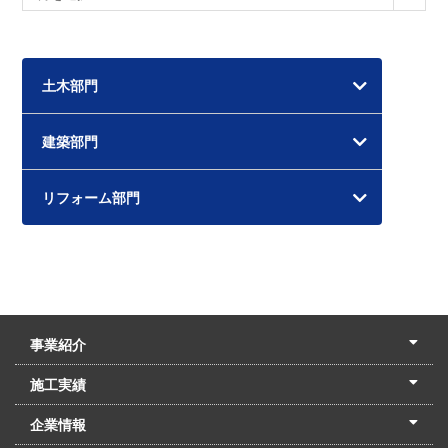
ー
カ
イ
土木部門
ブ
建築部門
リフォーム部門
事業紹介
土木本部
建築本部
PPP・PFI
リフォーム・リノベーション
中村建設の家
施工実績
土木部門
建築部門
リフォーム部門
住宅部門
名古屋支店
東京支店
企業情報