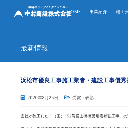
コ
ン
HOME
事業紹介
施工
テ
ン
ツ
へ
最新情報
ス
キ
ッ
プ
浜松市優良工事施工業者・建設工事優秀
投
投
2020年8月25日
受賞・表彰
稿
稿
公
カ
開
テ
当社が施工した「（国）152号横山橋橋梁耐震補強工事」
日:
ゴ
リ