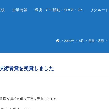
実績
企業情報
環境・CSR活動・SDGs・GX
リクルート
>
2020年
>
8月
>
受賞・表彰
>
技術者賞を受賞しました
の現場が浜松市優良工事を受賞しました。