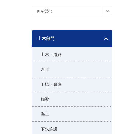
ア
月を選択
ー
カ
イ
土木部門
ブ
土木・道路
河川
工場・倉庫
橋梁
海上
下水施設