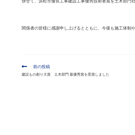
併せて、浜松市優良工事建設工事優秀技術者賞を土木部門社
ー:
関係者の皆様に感謝申し上げるとともに、今後も施工体制
そ
前の投稿
の
建設もの創り大賞 土木部門 最優秀賞を受賞しました
他
の
記
事
を
読
む