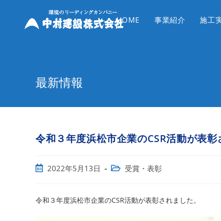
コ
ン
HOME
事業紹介
施工
テ
ン
ツ
へ
最新情報
ス
キ
ッ
プ
令和３年度浜松市企業のCSR活動が表彰
投
投
2022年5月13日
受賞・表彰
稿
稿
公
カ
開
テ
令和３年度浜松市企業のCSR活動が表彰されました。
日:
ゴ
リ