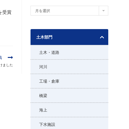
ア
月を選択
を受賞
ー
カ
イ
土木部門
ブ
土木・道路
稿
けました
河川
工場・倉庫
橋梁
海上
下水施設