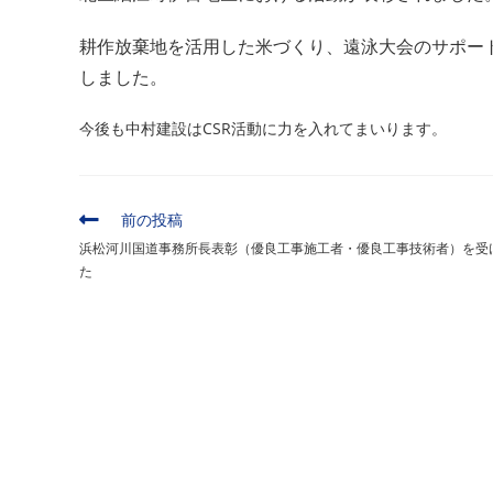
耕作放棄地を活用した米づくり、遠泳大会のサポー
しました。
今後も中村建設はCSR活動に力を入れてまいります。
そ
前の投稿
の
浜松河川国道事務所長表彰（優良工事施工者・優良工事技術者）を受
他
た
の
記
事
を
読
む