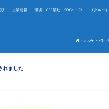
実績
企業情報
環境・CSR活動・SDGs・GX
リクルート
>
2022年
>
5月
>
されました