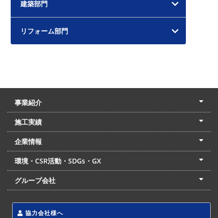
建築部門
リフォーム部門
事業紹介
土木本部
建築本部
PPP・PFI
リフォーム・リノベーション
中村建設の家
施工実績
土木部門
建築部門
リフォーム部門
住宅部門
名古屋支店
東京支店
企業情報
会社概要
経営理念
沿革
リクルート
最新情報
お問合せ
環境・CSR活動・SDGs・GX
LSS流動化処理工法
CSR・SDGs・GX
発電事業
次世代ZEBオフィス
グループ会社
東海アーバン開発(株)
(株)フィールド・サービス
東海防災(株)
協力会社様へ