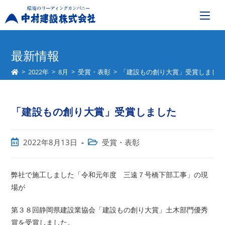
コ
ン
最新情報
テ
>
2022年
>
8月
>
受賞・表彰
>
「建設もの創り大賞」受賞しました
ン
ツ
へ
「建設もの創り大賞」受賞しました
ス
キ
ッ
投
投
2022年8月13日
受賞・表彰
プ
稿
稿
公
カ
開
テ
弊社で施工しました「令和元年度 三遠７号橋下部工事」の現
日:
ゴ
場が
リ
ー:
第３８回静岡県建設業協会「建設もの創り大賞」土木部門優秀
賞を受賞しました。