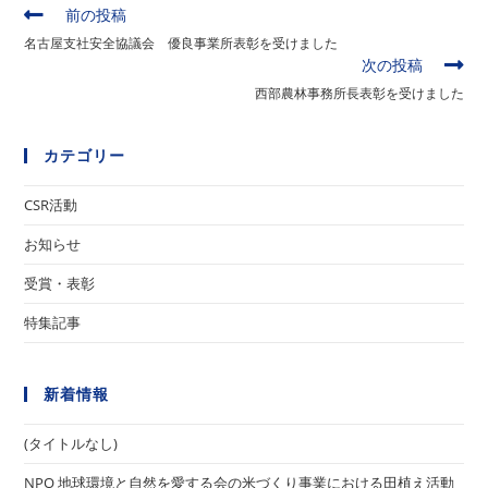
そ
前の投稿
の
名古屋支社安全協議会 優良事業所表彰を受けました
他
次の投稿
の
西部農林事務所長表彰を受けました
記
事
を
カテゴリー
読
む
CSR活動
お知らせ
受賞・表彰
特集記事
新着情報
(タイトルなし)
NPO 地球環境と自然を愛する会の米づくり事業における田植え活動