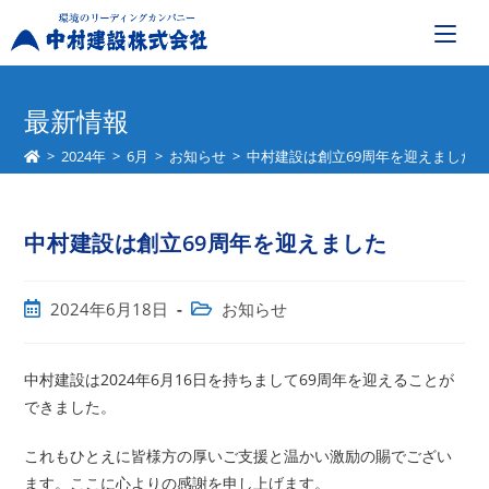
コ
ン
最新情報
テ
>
2024年
>
6月
>
お知らせ
>
中村建設は創立69周年を迎えました
ン
ツ
へ
中村建設は創立69周年を迎えました
ス
キ
ッ
投
投
2024年6月18日
お知らせ
プ
稿
稿
公
カ
開
テ
中村建設は2024年6月16日を持ちまして69周年を迎えることが
日:
ゴ
できました。
リ
ー:
これもひとえに皆様方の厚いご支援と温かい激励の賜でござい
ます。ここに心よりの感謝を申し上げます。