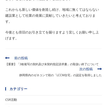
これからも新しい価値を創造し続け、地域に無くてはならない
建設業として社業の発展に貢献していきたいと考えておりま
す。
今後とも倍旧のお引き立てを賜りますよう宜しくお願い申し上
げます。
そ
前の投稿
の
【重要】「3枚複写の契約及び未契約指定請求書」の取扱い終了について
他
次の投稿
の
静岡県内のゼネコンで初の「LCCM住宅」の認定を取得しました
記
事
を
カテゴリー
読
む
CSR活動