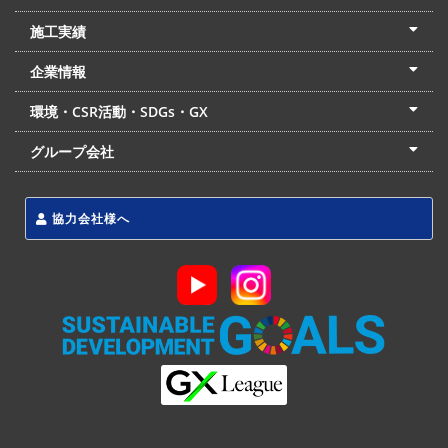
土木本部
建築本部
PPP・PFI
リフォーム・リノベーション
中村建設の家
施工実績
土木部門
建築部門
リフォーム部門
住宅部門
名古屋支店
東京支店
企業情報
会社概要
経営理念
沿革
リクルート
最新情報
お問合せ
環境・CSR活動・SDGs・GX
LSS流動化処理工法
CSR・SDGs・GX
発電事業
次世代ZEBオフィス
グループ会社
東海アーバン開発(株)
(株)フィールド・サービス
東海防災(株)
協力会社様へ