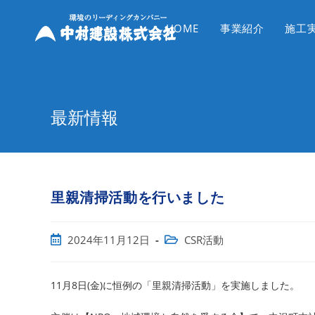
コ
ン
HOME
事業紹介
施工
テ
ン
ツ
へ
最新情報
ス
キ
ッ
プ
里親清掃活動を行いました
投
投
2024年11月12日
CSR活動
稿
稿
公
カ
開
テ
11月8日(金)に恒例の「里親清掃活動」を実施しました。
日:
ゴ
リ