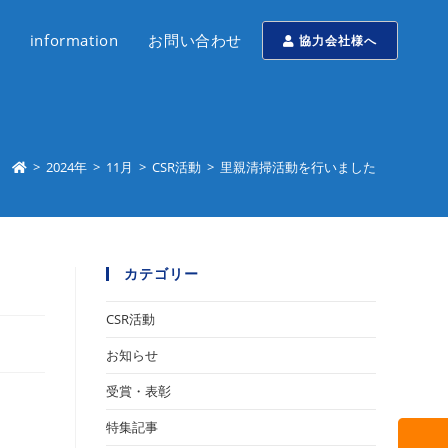
information
お問い合わせ
協力会社様へ
>
2024年
>
11月
>
CSR活動
>
里親清掃活動を行いました
カテゴリー
CSR活動
お知らせ
受賞・表彰
特集記事