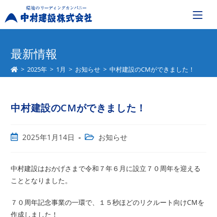
コ
ン
最新情報
テ
>
2025年
>
1月
>
お知らせ
>
中村建設のCMができました！
ン
ツ
へ
中村建設のCMができました！
ス
キ
ッ
投
投
2025年1月14日
お知らせ
プ
稿
稿
公
カ
開
テ
中村建設はおかげさまで令和７年６月に設立７０周年を迎える
日:
ゴ
こととなりました。
リ
ー:
７０周年記念事業の一環で、１５秒ほどのリクルート向けCMを
作成しました！