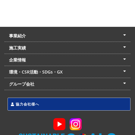
事業紹介
土木本部
建築本部
PPP・PFI
リフォーム・リノベーション
中村建設の家
施工実績
土木部門
建築部門
リフォーム部門
住宅部門
名古屋支店
東京支店
企業情報
会社概要
経営理念
沿革
リクルート
最新情報
お問合せ
環境・CSR活動・SDGs・GX
LSS流動化処理工法
CSR・SDGs・GX
発電事業
次世代ZEBオフィス
グループ会社
東海アーバン開発(株)
(株)フィールド・サービス
東海防災(株)
協力会社様へ