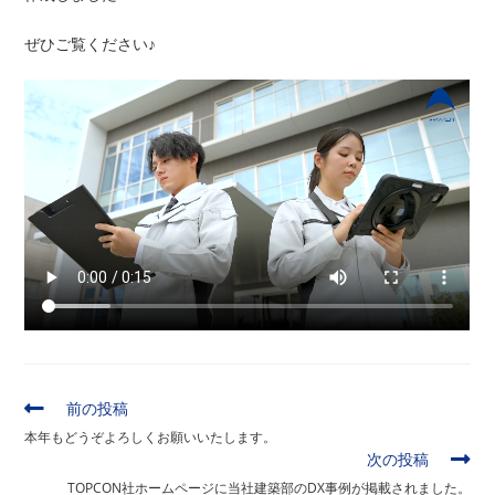
ぜひご覧ください♪
そ
前の投稿
の
本年もどうぞよろしくお願いいたします。
他
次の投稿
の
TOPCON社ホームページに当社建築部のDX事例が掲載されました。
記