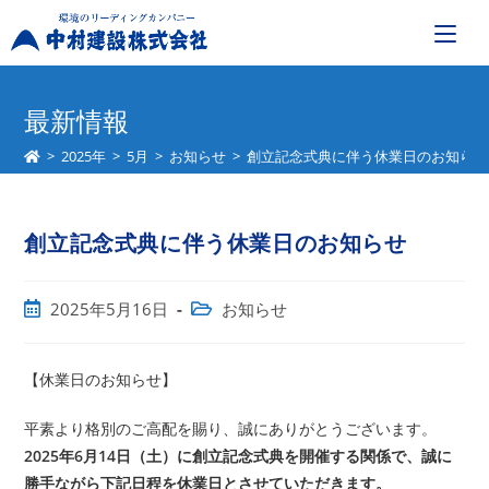
コ
ン
最新情報
テ
>
2025年
>
5月
>
お知らせ
>
創立記念式典に伴う休業日のお知らせ
ン
ツ
へ
創立記念式典に伴う休業日のお知らせ
ス
キ
ッ
投
投
2025年5月16日
お知らせ
プ
稿
稿
公
カ
開
テ
【休業日のお知らせ】
日:
ゴ
リ
平素より格別のご高配を賜り、誠にありがとうございます。
ー:
2025年6月14日（土）に創立記念式典を開催する関係で、誠に
勝手ながら下記日程を休業日とさせていただきます。