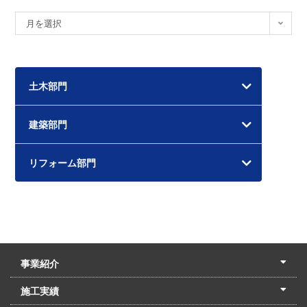
ア
月を選択
ー
カ
イ
土木部門
ブ
建築部門
リフォーム部門
事業紹介
土木本部
建築本部
PPP・PFI
リフォーム・リノベーション
中村建設の家
施工実績