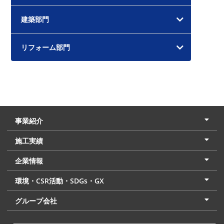
建築部門
リフォーム部門
事業紹介
土木本部
建築本部
PPP・PFI
リフォーム・リノベーション
中村建設の家
施工実績
土木部門
建築部門
リフォーム部門
住宅部門
名古屋支店
東京支店
企業情報
会社概要
経営理念
沿革
リクルート
最新情報
お問合せ
環境・CSR活動・SDGs・GX
LSS流動化処理工法
CSR・SDGs・GX
発電事業
次世代ZEBオフィス
グループ会社
東海アーバン開発(株)
(株)フィールド・サービス
東海防災(株)