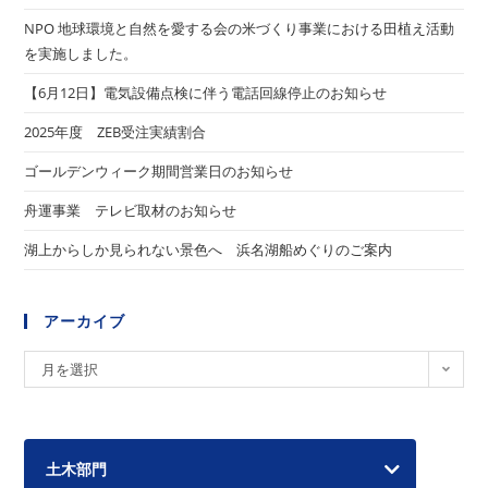
NPO 地球環境と自然を愛する会の米づくり事業における田植え活動
を実施しました。
【6月12日】電気設備点検に伴う電話回線停止のお知らせ
2025年度 ZEB受注実績割合
ゴールデンウィーク期間営業日のお知らせ
舟運事業 テレビ取材のお知らせ
湖上からしか見られない景色へ 浜名湖船めぐりのご案内
アーカイブ
ア
月を選択
ー
カ
イ
土木部門
ブ