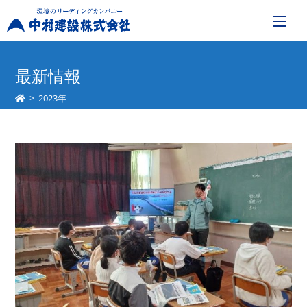
コ
ン
最新情報
テ
>
2023年
ン
ツ
へ
ス
キ
ッ
プ