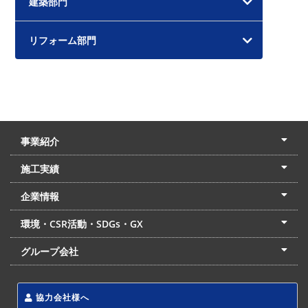
建築部門
リフォーム部門
事業紹介
土木本部
建築本部
PPP・PFI
リフォーム・リノベーション
中村建設の家
施工実績
土木部門
建築部門
リフォーム部門
住宅部門
名古屋支店
東京支店
企業情報
会社概要
経営理念
沿革
リクルート
最新情報
お問合せ
環境・CSR活動・SDGs・GX
LSS流動化処理工法
CSR・SDGs・GX
発電事業
次世代ZEBオフィス
グループ会社
東海アーバン開発(株)
(株)フィールド・サービス
東海防災(株)
協力会社様へ