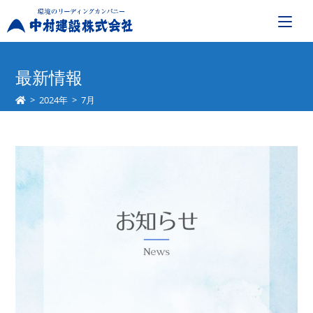
コ
ン
最新情報
テ
>
2024年
>
7月
ン
ツ
へ
ス
キ
ッ
プ