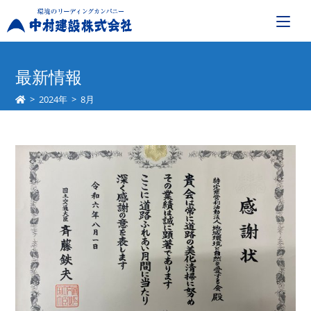
コ
ン
最新情報
テ
>
2024年
>
8月
ン
ツ
へ
ス
キ
ッ
プ