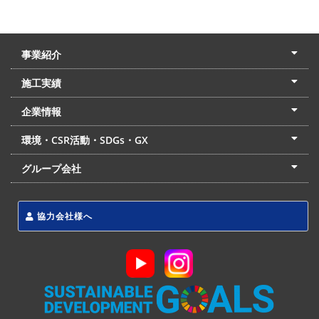
事業紹介
土木本部
建築本部
PPP・PFI
リフォーム・リノベーション
中村建設の家
施工実績
土木部門
建築部門
リフォーム部門
住宅部門
名古屋支店
東京支店
企業情報
会社概要
経営理念
沿革
リクルート
最新情報
お問合せ
環境・CSR活動・SDGs・GX
LSS流動化処理工法
CSR・SDGs・GX
発電事業
次世代ZEBオフィス
グループ会社
東海アーバン開発(株)
(株)フィールド・サービス
東海防災(株)
協力会社様へ