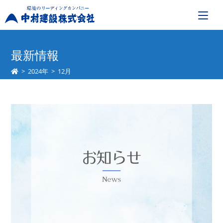
コ
ン
最新情報
テ
>
2024年
>
12月
ン
ツ
へ
ス
キ
ッ
プ