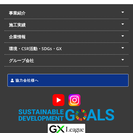
事業紹介
土木本部
建築本部
PPP・PFI
リフォーム・リノベーション
中村建設の家
施工実績
土木部門
建築部門
リフォーム部門
住宅部門
名古屋支店
東京支店
企業情報
会社概要
経営理念
沿革
リクルート
最新情報
お問合せ
環境・CSR活動・SDGs・GX
LSS流動化処理工法
CSR・SDGs・GX
発電事業
次世代ZEBオフィス
グループ会社
東海アーバン開発(株)
(株)フィールド・サービス
東海防災(株)
協力会社様へ