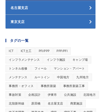
名古屋支店
東京支店
タグの一覧
ICT
ICT土工
PFI/PPP
PPP/PFI
インフラメンテナンス
インフラ施設
キャンプ場
トンネル改修
フィール
マンション・アパート
メンテナンス
ルートイン
中国地方
九州地方
事務所・オフィス
事務所新築
事務所新築工事
事故対策
企画設計
伊東市
公共施設
北陸地方
北陸新幹線
原田橋
名古屋支店
商業施設