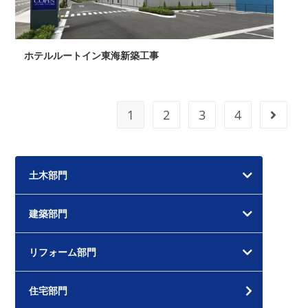
ホテルルートイン東海新築工事
1
2
3
4
次のペ
土木部門
建築部門
リフォーム部門
住宅部門