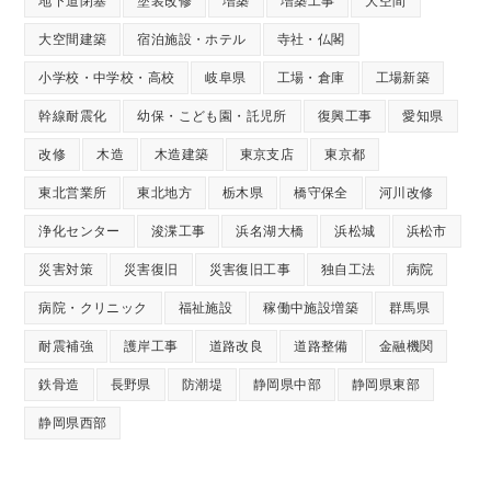
地下道閉塞
塗装改修
増築
増築工事
大空間
大空間建築
宿泊施設・ホテル
寺社・仏閣
小学校・中学校・高校
岐阜県
工場・倉庫
工場新築
幹線耐震化
幼保・こども園・託児所
復興工事
愛知県
改修
木造
木造建築
東京支店
東京都
東北営業所
東北地方
栃木県
橋守保全
河川改修
浄化センター
浚渫工事
浜名湖大橋
浜松城
浜松市
災害対策
災害復旧
災害復旧工事
独自工法
病院
病院・クリニック
福祉施設
稼働中施設増築
群馬県
耐震補強
護岸工事
道路改良
道路整備
金融機関
鉄骨造
長野県
防潮堤
静岡県中部
静岡県東部
静岡県西部