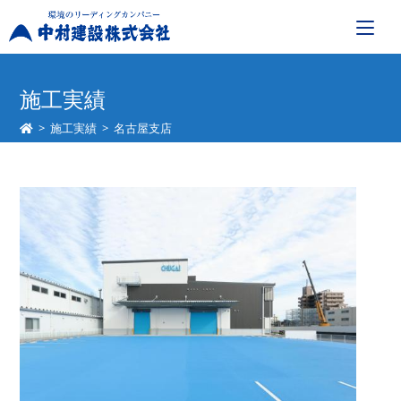
コ
ン
施工実績
テ
>
施工実績
>
名古屋支店
ン
ツ
へ
ス
キ
ッ
プ