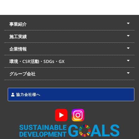
事業紹介
土木本部
建築本部
PPP・PFI
リフォーム・リノベーション
中村建設の家
施工実績
土木部門
建築部門
リフォーム部門
住宅部門
名古屋支店
東京支店
企業情報
会社概要
経営理念
沿革
リクルート
最新情報
お問合せ
環境・CSR活動・SDGs・GX
LSS流動化処理工法
CSR・SDGs・GX
発電事業
次世代ZEBオフィス
グループ会社
東海アーバン開発(株)
(株)フィールド・サービス
東海防災(株)
協力会社様へ