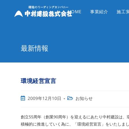
コ
ン
HOME
事業紹介
施工
テ
ン
ツ
へ
最新情報
ス
キ
ッ
プ
環境経営宣言
投
投
2009年12月10日
お知らせ
稿
稿
公
カ
開
テ
創立55周年（創業90周年）を迎えるにあたり中村建設は
日:
ゴ
積極的に推進していく為に、「環境経営宣言」をいたしま
リ