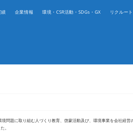
実績
企業情報
環境・CSR活動・SDGs・GX
リクルート
、環境問題に取り組む人づくり教育、啓蒙活動及び、環境事業を会社経営
した。