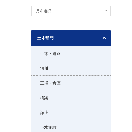
ア
月を選択
ー
カ
イ
土木部門
ブ
土木・道路
河川
工場・倉庫
橋梁
海上
下水施設