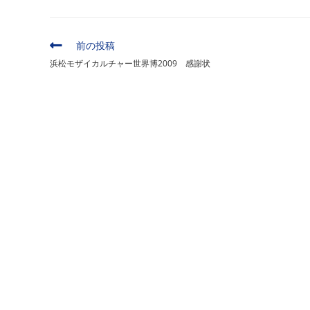
ー:
そ
前の投稿
の
浜松モザイカルチャー世界博2009 感謝状
他
の
記
事
を
読
む