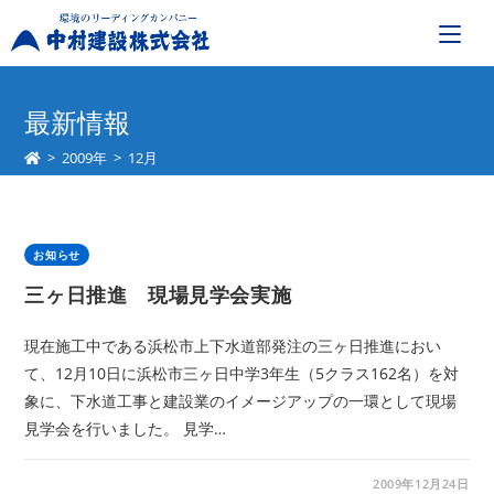
コ
ン
最新情報
テ
>
2009年
>
12月
ン
ツ
へ
ス
お知らせ
キ
三ヶ日推進 現場見学会実施
ッ
プ
現在施工中である浜松市上下水道部発注の三ヶ日推進におい
て、12月10日に浜松市三ヶ日中学3年生（5クラス162名）を対
象に、下水道工事と建設業のイメージアップの一環として現場
見学会を行いました。 見学…
2009年12月24日