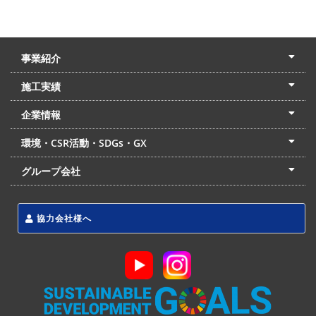
事業紹介
土木本部
建築本部
PPP・PFI
リフォーム・リノベーション
中村建設の家
施工実績
土木部門
建築部門
リフォーム部門
住宅部門
名古屋支店
東京支店
企業情報
会社概要
経営理念
沿革
リクルート
最新情報
お問合せ
環境・CSR活動・SDGs・GX
LSS流動化処理工法
CSR・SDGs・GX
発電事業
次世代ZEBオフィス
グループ会社
東海アーバン開発(株)
(株)フィールド・サービス
東海防災(株)
協力会社様へ