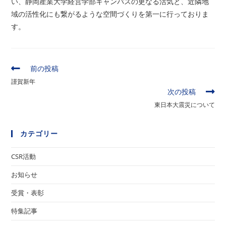
い、静岡産業大学経営学部キャンパスの更なる活気と、近隣地
域の活性化にも繋がるような空間づくりを第一に行っておりま
す。
そ
前の投稿
の
謹賀新年
他
次の投稿
の
東日本大震災について
記
事
を
カテゴリー
読
む
CSR活動
お知らせ
受賞・表彰
特集記事