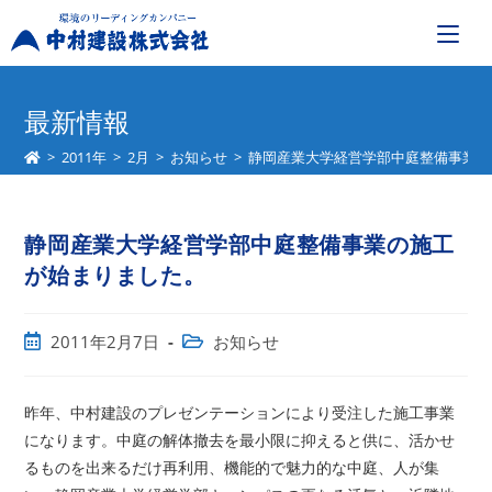
コ
ン
最新情報
テ
>
2011年
>
2月
>
お知らせ
>
静岡産業大学経営学部中庭整備事業の
ン
ツ
へ
静岡産業大学経営学部中庭整備事業の施工
ス
キ
が始まりました。
ッ
プ
投
投
2011年2月7日
お知らせ
稿
稿
公
カ
開
テ
昨年、中村建設のプレゼンテーションにより受注した施工事業
日:
ゴ
になります。中庭の解体撤去を最小限に抑えると供に、活かせ
リ
るものを出来るだけ再利用、機能的で魅力的な中庭、人が集
ー: