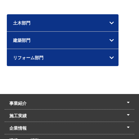
ー
カ
イ
土木部門
ブ
建築部門
リフォーム部門
事業紹介
土木本部
建築本部
PPP・PFI
リフォーム・リノベーション
中村建設の家
施工実績
土木部門
建築部門
リフォーム部門
住宅部門
名古屋支店
東京支店
企業情報
会社概要
経営理念
沿革
リクルート
最新情報
お問合せ