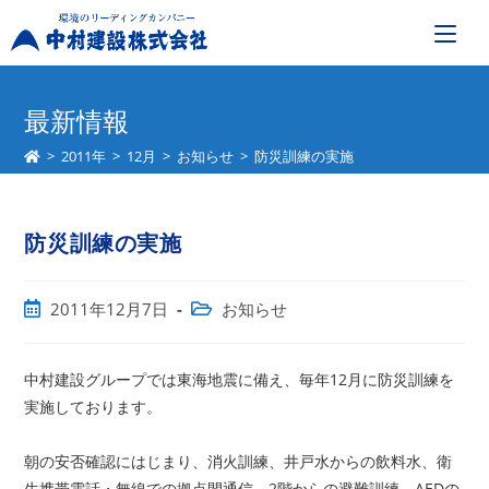
コ
ン
最新情報
テ
>
2011年
>
12月
>
お知らせ
>
防災訓練の実施
ン
ツ
へ
防災訓練の実施
ス
キ
ッ
投
投
2011年12月7日
お知らせ
プ
稿
稿
公
カ
開
テ
中村建設グループでは東海地震に備え、毎年12月に防災訓練を
日:
ゴ
実施しております。
リ
ー:
朝の安否確認にはじまり、消火訓練、井戸水からの飲料水、衛
生携帯電話・無線での拠点間通信、2階からの避難訓練、AEDの