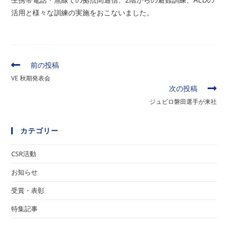
活用と様々な訓練の実施をおこないました。
そ
前の投稿
の
VE 秋期発表会
他
次の投稿
の
ジュビロ磐田選手が来社
記
事
を
カテゴリー
読
む
CSR活動
お知らせ
受賞・表彰
特集記事