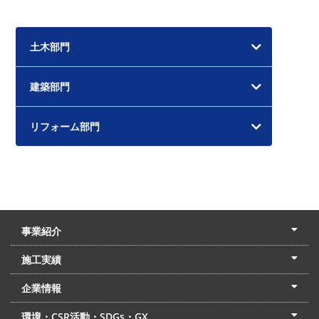
カ
イ
土木部門
ブ
建築部門
リフォーム部門
事業紹介
土木本部
建築本部
PPP・PFI
リフォーム・リノベーション
中村建設の家
施工実績
土木部門
建築部門
リフォーム部門
住宅部門
名古屋支店
東京支店
企業情報
会社概要
経営理念
沿革
リクルート
最新情報
お問合せ
環境・CSR活動・SDGs・GX