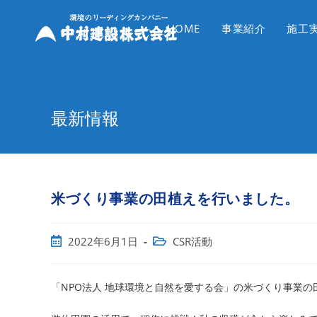
コ
ン
HOME
事業紹介
施工
テ
ン
ツ
へ
最新情報
ス
キ
ッ
プ
米づくり事業の田植えを行いました。
投
投
2022年6月1日
CSR活動
稿
稿
公
カ
開
テ
「NPO法人 地球環境と自然を愛する会」の米づくり事業の
日:
ゴ
リ