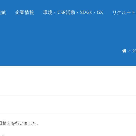
実績
企業情報
環境・CSR活動・SDGs・GX
リクルート
>
2
田植えを行いました。