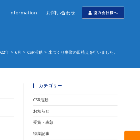
information
お問い合わせ
協力会社様へ
022年
>
6月
>
CSR活動
>
米づくり事業の田植えを行いました。
カテゴリー
CSR活動
お知らせ
受賞・表彰
特集記事