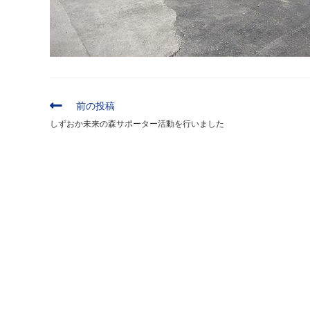
そ
前の投稿
の
しずおか未来の森サポーター活動を行いました
他
の
記
事
を
読
む