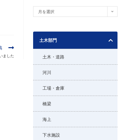
ア
月を選択
ー
カ
イ
土木部門
ブ
稿
いました
土木・道路
河川
工場・倉庫
橋梁
海上
下水施設