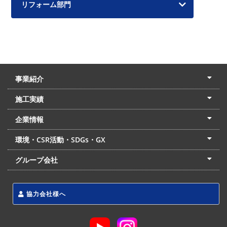
リフォーム部門
事業紹介
土木本部
建築本部
PPP・PFI
リフォーム・リノベーション
中村建設の家
施工実績
土木部門
建築部門
リフォーム部門
住宅部門
名古屋支店
東京支店
企業情報
会社概要
経営理念
沿革
リクルート
最新情報
お問合せ
環境・CSR活動・SDGs・GX
LSS流動化処理工法
CSR・SDGs・GX
発電事業
次世代ZEBオフィス
グループ会社
東海アーバン開発(株)
(株)フィールド・サービス
東海防災(株)
協力会社様へ