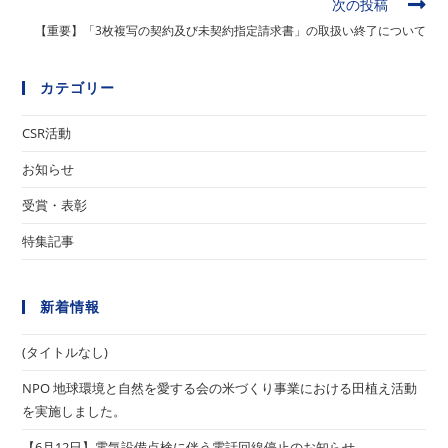
次の投稿
の
【重要】「3枚複写の契約及び未契約指定請求書」の取扱い終了について
記
事
を
カテゴリー
読
む
CSR活動
お知らせ
受賞・表彰
特集記事
新着情報
(タイトルなし)
NPO 地球環境と自然を愛する会の米づくり事業における田植え活動
を実施しました。
【6月12日】電気設備点検に伴う電話回線停止のお知らせ