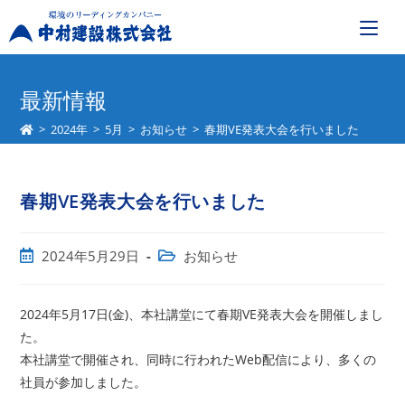
コ
ン
最新情報
テ
>
2024年
>
5月
>
お知らせ
>
春期VE発表大会を行いました
ン
ツ
へ
春期VE発表大会を行いました
ス
キ
ッ
投
投
2024年5月29日
お知らせ
プ
稿
稿
公
カ
開
テ
2024年5月17日(金)、本社講堂にて春期VE発表大会を開催しまし
日:
ゴ
た。
リ
本社講堂で開催され、同時に行われたWeb配信により、多くの
ー:
社員が参加しました。