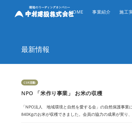
コ
ン
HOME
事業紹介
施工
テ
ン
ツ
へ
最新情報
ス
キ
ッ
プ
CSR活動
NPO 「米作り事業」 お米の収穫
「NPO法人 地域環境と自然を愛する会」の自然保護事業
840Kgのお米が収穫できました。会員の協力の成果が実り