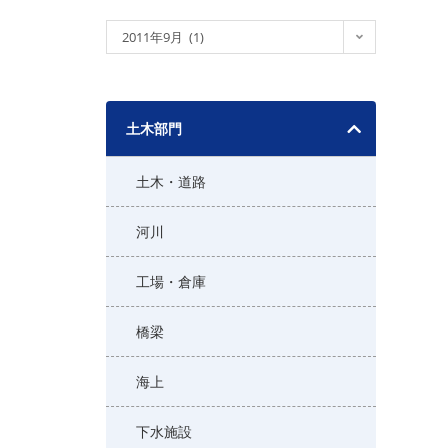
ア
2011年9月 (1)
ー
カ
イ
土木部門
ブ
土木・道路
河川
工場・倉庫
橋梁
海上
下水施設