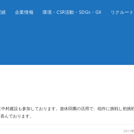
実績
企業情報
環境・CSR活動・SDGs・GX
リクルート
に中村建設も参加しております。遊休田圃の活用で、稲作に挑戦し初挑
、喜んでおります。
2011