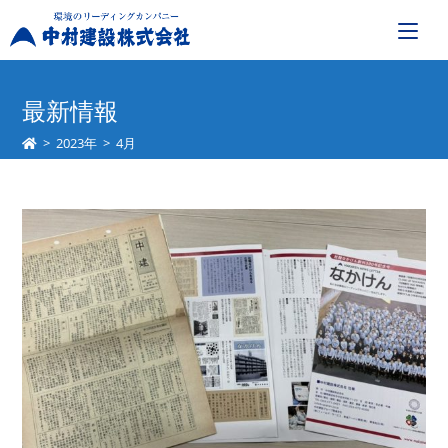
コ
ン
最新情報
テ
>
2023年
>
4月
ン
ツ
へ
ス
キ
ッ
プ