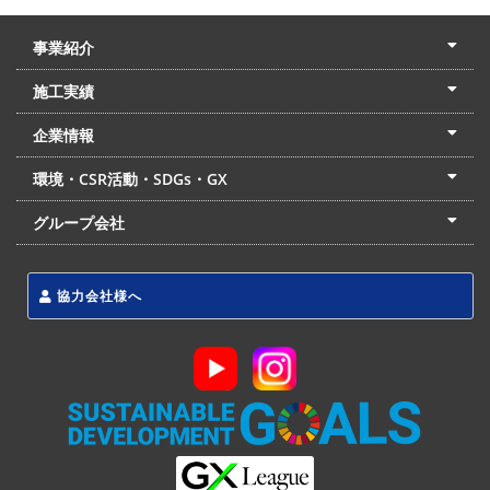
事業紹介
土木本部
建築本部
PPP・PFI
リフォーム・リノベーション
中村建設の家
施工実績
土木部門
建築部門
リフォーム部門
住宅部門
名古屋支店
東京支店
企業情報
会社概要
経営理念
沿革
リクルート
最新情報
お問合せ
環境・CSR活動・SDGs・GX
LSS流動化処理工法
CSR・SDGs・GX
発電事業
次世代ZEBオフィス
グループ会社
東海アーバン開発(株)
(株)フィールド・サービス
東海防災(株)
協力会社様へ