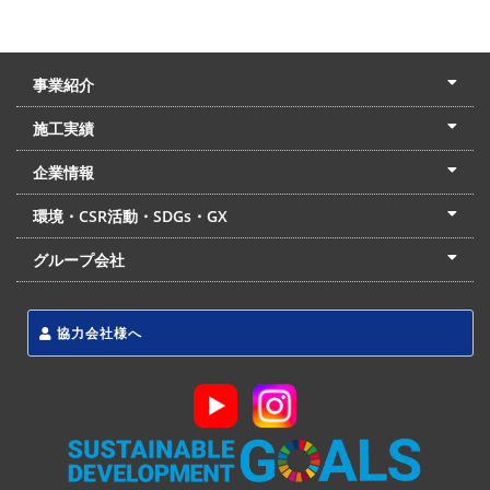
事業紹介
土木本部
建築本部
PPP・PFI
リフォーム・リノベーション
中村建設の家
施工実績
土木部門
建築部門
リフォーム部門
住宅部門
名古屋支店
東京支店
企業情報
会社概要
経営理念
沿革
リクルート
最新情報
お問合せ
環境・CSR活動・SDGs・GX
LSS流動化処理工法
CSR・SDGs・GX
発電事業
次世代ZEBオフィス
グループ会社
東海アーバン開発(株)
(株)フィールド・サービス
東海防災(株)
協力会社様へ