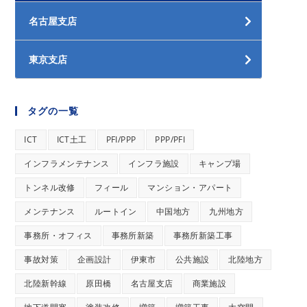
名古屋支店
東京支店
タグの一覧
ICT
ICT土工
PFI/PPP
PPP/PFI
インフラメンテナンス
インフラ施設
キャンプ場
トンネル改修
フィール
マンション・アパート
メンテナンス
ルートイン
中国地方
九州地方
事務所・オフィス
事務所新築
事務所新築工事
事故対策
企画設計
伊東市
公共施設
北陸地方
北陸新幹線
原田橋
名古屋支店
商業施設