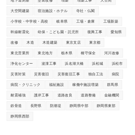
地下道閉塞
塗装改修
増築
増築工事
大空間
大空間建築
宿泊施設・ホテル
寺社・仏閣
小学校・中学校・高校
岐阜県
工場・倉庫
工場新築
幹線耐震化
幼保・こども園・託児所
復興工事
愛知県
改修
木造
木造建築
東京支店
東京都
東北営業所
東北地方
栃木県
橋守保全
河川改修
浄化センター
浚渫工事
浜名湖大橋
浜松城
浜松市
災害対策
災害復旧
災害復旧工事
独自工法
病院
病院・クリニック
福祉施設
稼働中施設増築
群馬県
耐震補強
護岸工事
道路改良
道路整備
金融機関
鉄骨造
長野県
防潮堤
静岡県中部
静岡県東部
静岡県西部