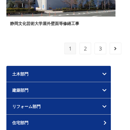
静岡文化芸術大学屋外壁面等修繕工事
1
2
3
次のペ
土木部門
建築部門
リフォーム部門
住宅部門