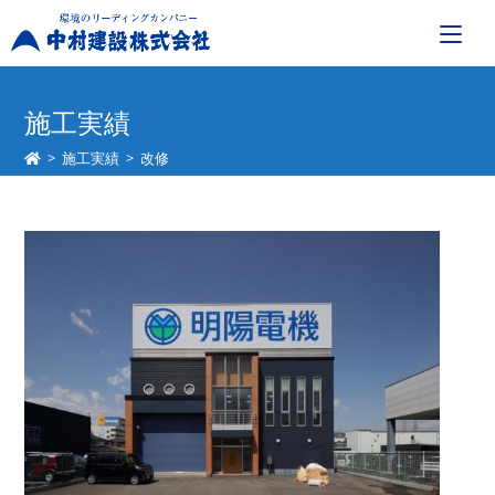
コ
ン
施工実績
テ
>
施工実績
>
改修
ン
ツ
へ
ス
キ
ッ
プ