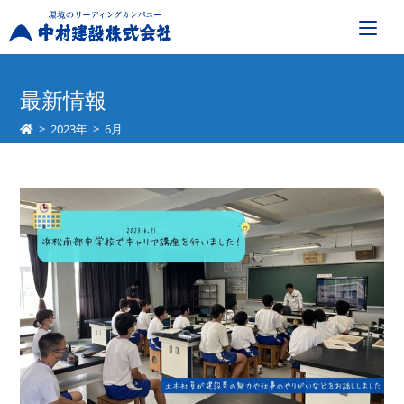
コ
ン
最新情報
テ
>
2023年
>
6月
ン
ツ
へ
ス
キ
ッ
プ