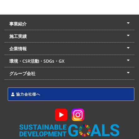
事業紹介
土木本部
建築本部
PPP・PFI
リフォーム・リノベーション
中村建設の家
施工実績
土木部門
建築部門
リフォーム部門
住宅部門
名古屋支店
東京支店
企業情報
会社概要
経営理念
沿革
リクルート
最新情報
お問合せ
環境・CSR活動・SDGs・GX
LSS流動化処理工法
CSR・SDGs・GX
発電事業
次世代ZEBオフィス
グループ会社
東海アーバン開発(株)
(株)フィールド・サービス
東海防災(株)
協力会社様へ